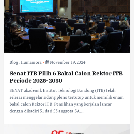
Blog
,
Humaniora
November 19, 2024
Senat ITB Pilih 6 Bakal Calon Rektor ITB
Periode 2025-2030
SENAT akademik Institut Teknologi Bandung (ITB) telah
selesai menggelar sidang pleno tertutup untuk memilih enam
bakal calon Rektor ITB. Pemilihan yang berjalan lancar
dengan dihadiri 51 dari 53 anggota SA…