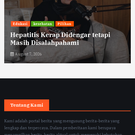
Ekonomi
tetapi
Sambut HUT RI, KAI Logi
Hadirkan Promo ‘Merdeka
August 7, 2026
Tentang Kami
Kami adalah portal berita yang mengusung berita-berita yang
lengkap dan terpercaya. Dalam pemberitaan kami berupaya
menampilkan berita-berita aktual untuk memenuhi kebutuhan