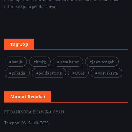
informasi para pembacanya.
Tag Top
banjir
bmkg
jawa barat
Jawa tengah
pilkada
polda jateng
UGM
yogyakarta
Alamat Redaksi
PT DANINDRA EKAWIRA GYAN
Telepon: 0815-164-3835