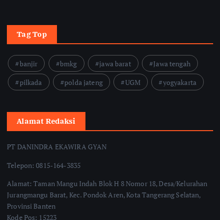
Tag Top
banjir
bmkg
jawa barat
Jawa tengah
pilkada
polda jateng
UGM
yogyakarta
Alamat Redaksi
PT DANINDRA EKAWIRA GYAN
Telepon: 0815-164-3835
Alamat: Taman Mangu Indah Blok H 8 Nomor 18, Desa/Kelurahan
Jurangmangu Barat, Kec. Pondok Aren, Kota Tangerang Selatan,
Provinsi Banten
Kode Pos: 15223