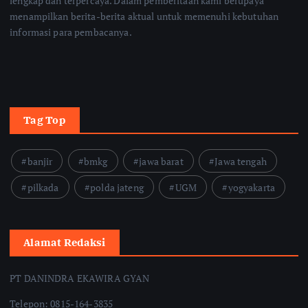
lengkap dan terpercaya. Dalam pemberitaan kami berupaya
menampilkan berita-berita aktual untuk memenuhi kebutuhan
informasi para pembacanya.
Tag Top
banjir
bmkg
jawa barat
Jawa tengah
pilkada
polda jateng
UGM
yogyakarta
Alamat Redaksi
PT DANINDRA EKAWIRA GYAN
Telepon: 0815-164-3835