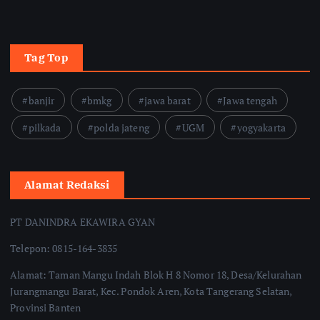
Tag Top
banjir
bmkg
jawa barat
Jawa tengah
pilkada
polda jateng
UGM
yogyakarta
Alamat Redaksi
PT DANINDRA EKAWIRA GYAN
Telepon: 0815-164-3835
Alamat: Taman Mangu Indah Blok H 8 Nomor 18, Desa/Kelurahan
Jurangmangu Barat, Kec. Pondok Aren, Kota Tangerang Selatan,
Provinsi Banten