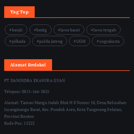
Tag Top
banjir
bmkg
jawa barat
Jawa tengah
pilkada
polda jateng
UGM
yogyakarta
Alamat Redaksi
PT DANINDRA EKAWIRA GYAN
Telepon: 0815-164-3835
Alamat: Taman Mangu Indah Blok H 8 Nomor 18, Desa/Kelurahan
Jurangmangu Barat, Kec. Pondok Aren, Kota Tangerang Selatan,
Provinsi Banten
Kode Pos: 15223