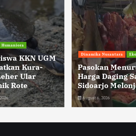
Humaniora
pendidikan
Siswa SD
 Nusantara
Ekonomi
Muhammadiyah
an Menurun,
Ikrom Belajar K
Daging Sapi di
Sampah dan En
jo Melonjak
Terbarukan
 2026
August 6, 2026