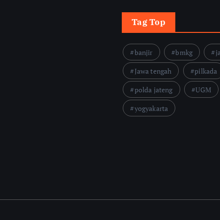
Tag Top
banjir
bmkg
j
Jawa tengah
pilkada
polda jateng
UGM
yogyakarta