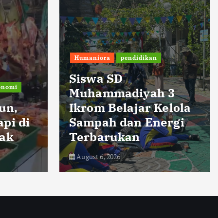
Dinamika Nusantara
 3
PLN UP3
elola
Pematangsiantar
ergi
Tegaskan tidak Ada
Kenaikan Tarif Listrik
August 6, 2026