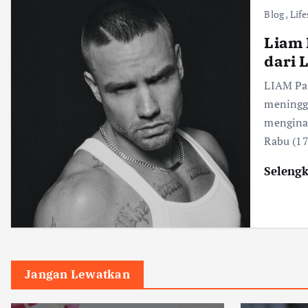
Blog
,
Life
Liam 
dari 
LIAM Pay
meningga
menginap
Rabu (1
Seleng
Jangan Lewatkan