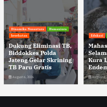
Edukasi
Humaniora
Dinamika
Mahasiswa KKN UGM
Selamatkan Kura-
Pasok
Kura Leher Ular
Harga 
Endemik Rote
Sidoar
August 6, 2026
August 6,