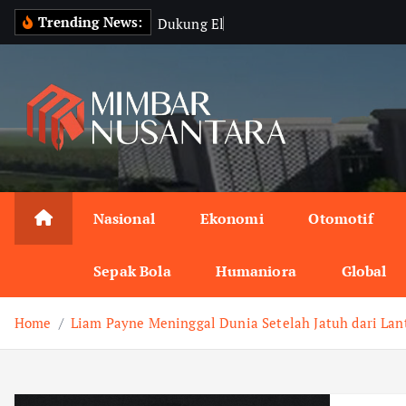
S
Trending News:
D
u
k
u
n
g
E
l
i
m
i
n
a
k
i
p
t
o
c
o
n
Nasional
Ekonomi
Otomotif
t
e
Sepak Bola
Humaniora
Global
n
t
Home
Liam Payne Meninggal Dunia Setelah Jatuh dari Lant