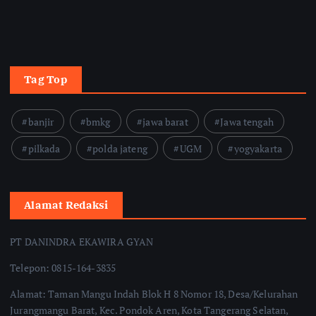
Tag Top
banjir
bmkg
jawa barat
Jawa tengah
pilkada
polda jateng
UGM
yogyakarta
Alamat Redaksi
PT DANINDRA EKAWIRA GYAN
Telepon: 0815-164-3835
Alamat: Taman Mangu Indah Blok H 8 Nomor 18, Desa/Kelurahan
Jurangmangu Barat, Kec. Pondok Aren, Kota Tangerang Selatan,