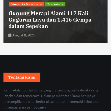
Dinamika Nusantara
Humaniora
Gunung Merapi Alami 117 Kali
Guguran Lava dan 1.416 Gempa
dalam Sepekan
August 8, 2026
Tentang Kami
Kami adalah portal berita yang mengusung berita-berita yang
lengkap dan terpercaya. Dalam pemberitaan kami berupaya
menampilkan berita-berita aktual untuk memenuhi kebutuhan
informasi para pembacanya.