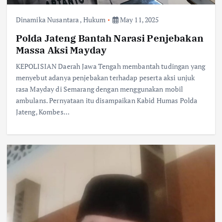
Dinamika Nusantara
,
Hukum
May 11, 2025
Polda Jateng Bantah Narasi Penjebakan
Massa Aksi Mayday
KEPOLISIAN Daerah Jawa Tengah membantah tudingan yang
menyebut adanya penjebakan terhadap peserta aksi unjuk
rasa Mayday di Semarang dengan menggunakan mobil
ambulans. Pernyataan itu disampaikan Kabid Humas Polda
Jateng, Kombes…