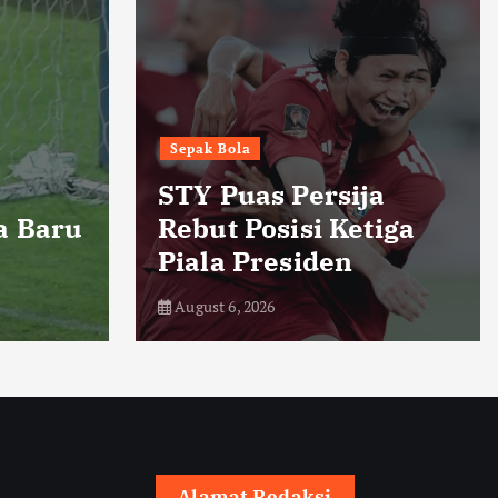
Headline
Humaniora
Kepala SPPG
Jayapura Resmi
 Persija
Dicopot usai Insid
isi Ketiga
Keracunan Menu
siden
MBG
August 6, 2026
Alamat Redaksi