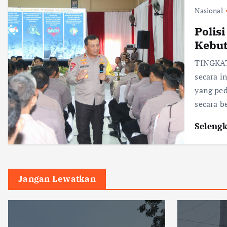
Nasional
Polis
Kebu
TINGKAT 
secara i
yang ped
secara b
Seleng
Jangan Lewatkan