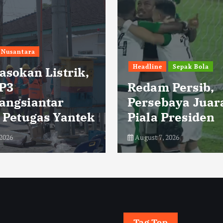
Headline
Sepak Bola
Sepak Bola
Redam Persib,
STY Puas
Persebaya Juara Baru
Rebut Pos
Piala Presiden
Piala Pre
August 7, 2026
August 6, 2026
Tag Top