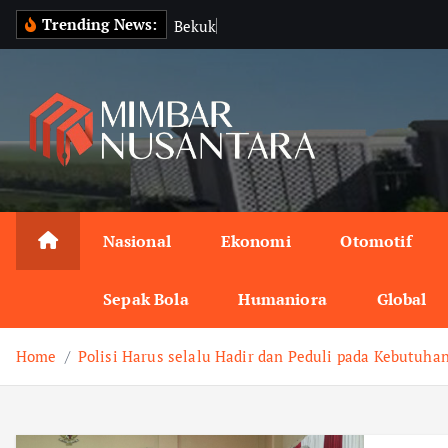
S
Trending News:
B
e
k
u
k
a
n
I
z
k
i
p
t
o
c
o
n
Nasional
Ekonomi
Otomotif
t
e
Sepak Bola
Humaniora
Global
n
t
Home
Polisi Harus selalu Hadir dan Peduli pada Kebutuha