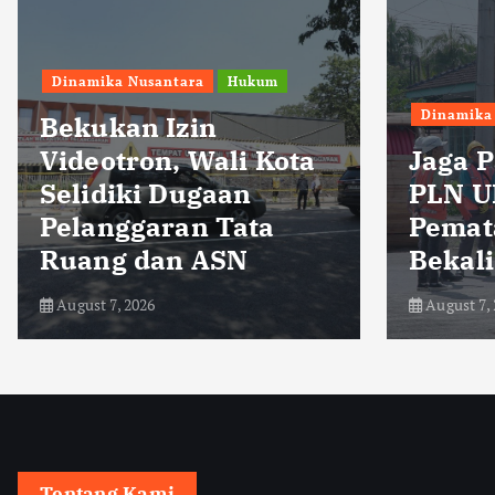
Dinamika Nusantara
ota
Jaga Pasokan Listrik,
PLN UP3
Pematangsiantar
Bekali Petugas Yantek
August 7, 2026
Tentang Kami