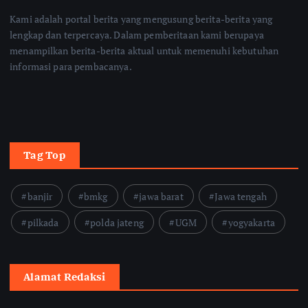
Kami adalah portal berita yang mengusung berita-berita yang
lengkap dan terpercaya. Dalam pemberitaan kami berupaya
menampilkan berita-berita aktual untuk memenuhi kebutuhan
informasi para pembacanya.
Tag Top
banjir
bmkg
jawa barat
Jawa tengah
pilkada
polda jateng
UGM
yogyakarta
Alamat Redaksi