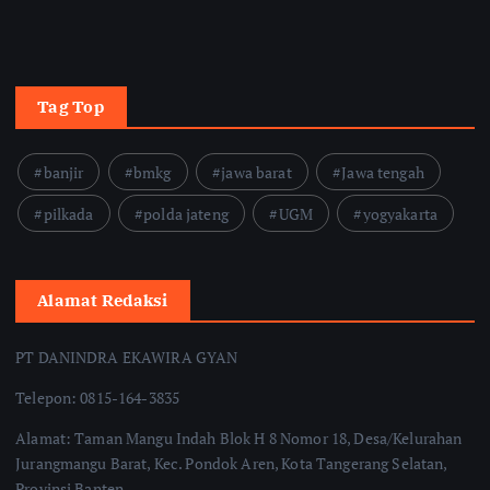
Tag Top
banjir
bmkg
jawa barat
Jawa tengah
pilkada
polda jateng
UGM
yogyakarta
Alamat Redaksi
PT DANINDRA EKAWIRA GYAN
Telepon: 0815-164-3835
Alamat: Taman Mangu Indah Blok H 8 Nomor 18, Desa/Kelurahan
Jurangmangu Barat, Kec. Pondok Aren, Kota Tangerang Selatan,
Provinsi Banten