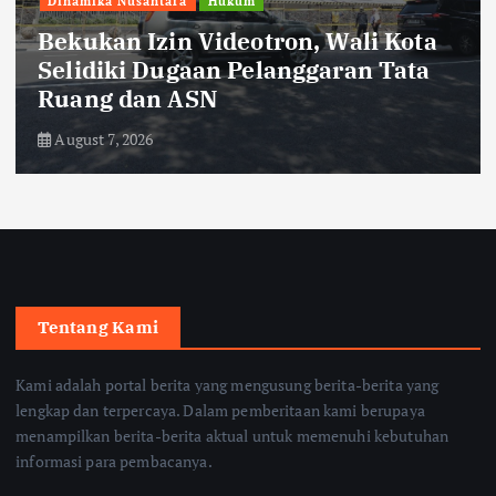
Dinamika Nusantara
Hukum
Bekukan Izin Videotron, Wali Kota
Selidiki Dugaan Pelanggaran Tata
Ruang dan ASN
August 7, 2026
Tentang Kami
Kami adalah portal berita yang mengusung berita-berita yang
lengkap dan terpercaya. Dalam pemberitaan kami berupaya
menampilkan berita-berita aktual untuk memenuhi kebutuhan
informasi para pembacanya.