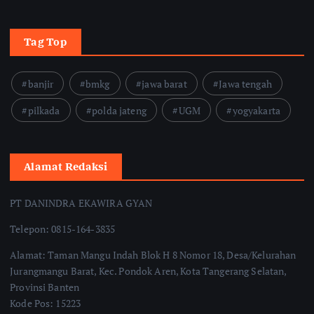
Tag Top
banjir
bmkg
jawa barat
Jawa tengah
pilkada
polda jateng
UGM
yogyakarta
Alamat Redaksi
PT DANINDRA EKAWIRA GYAN
Telepon: 0815-164-3835
Alamat: Taman Mangu Indah Blok H 8 Nomor 18, Desa/Kelurahan
Jurangmangu Barat, Kec. Pondok Aren, Kota Tangerang Selatan,
Provinsi Banten
Kode Pos: 15223