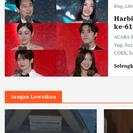
Blog
,
Life
Harbi
ke-61
ACARA B
Yup, Suz
COEX, S
Seleng
Jangan Lewatkan