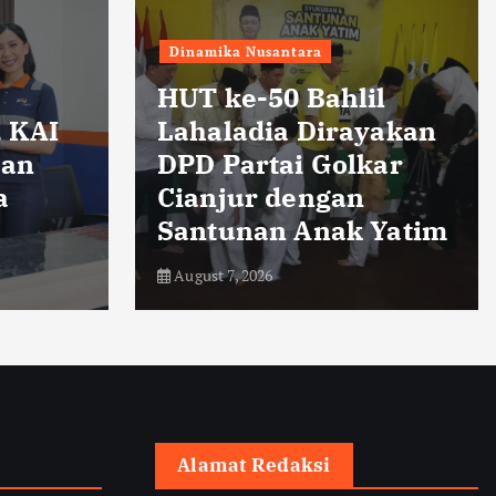
ra
Bahlil
Hiburan
pendidikan
Dirayakan
 Golkar
Cing Abdel Bagikan
ngan
Kebanggaan Anakny
Anak Yatim
Diterima ITB
August 7, 2026
Alamat Redaksi