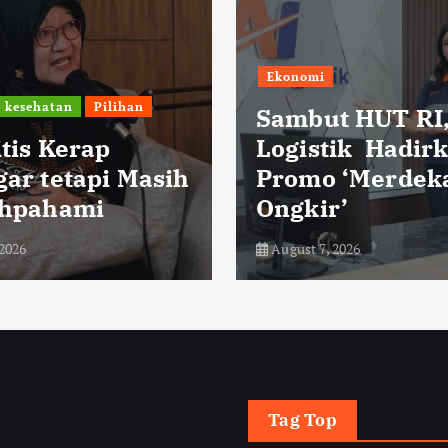
Dinamika Nusanta
konomi
HUT ke-50 
ambut HUT RI, KAI
Lahaladia 
ogistik Hadirkan
DPD Partai
romo ‘Merdeka
Cianjur de
ngkir’
Santunan 
ugust 7, 2026
August 7, 2026
Tag Top