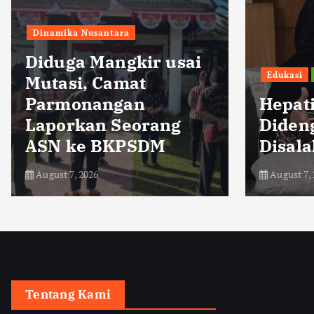
E
i
Edukasi
kesehatan
Pilihan
S
Hepatitis Kerap
L
Didengar tetapi Masih
P
Disalahpahami
O
August 7, 2026
A
Tentang Kami