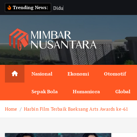
S
Trending News:
D
i
d
u
g
a
M
a
n
k
i
p
t
o
c
o
n
Nasional
Ekonomi
Otomotif
t
e
Sepak Bola
Humaniora
Global
n
t
Home
Harbin Film Terbaik Baeksang Arts Awards ke-61