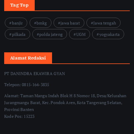
Tag Top
banjir
bmkg
jawa barat
Jawa tengah
pilkada
polda jateng
UGM
yogyakarta
Alamat Redaksi
PT DANINDRA EKAWIRA GYAN
Telepon: 0815-164-3835
Alamat: Taman Mangu Indah Blok H 8 Nomor 18, Desa/Kelurahan
Jurangmangu Barat, Kec. Pondok Aren, Kota Tangerang Selatan,
Provinsi Banten
Kode Pos: 15223