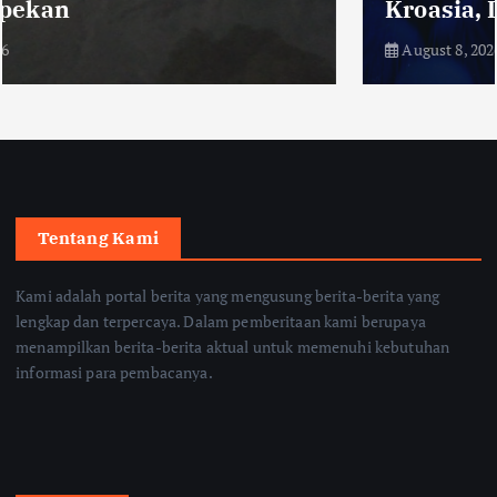
Kroasia, Danijel Loncar
August 8, 2026
Tentang Kami
Kami adalah portal berita yang mengusung berita-berita yang
lengkap dan terpercaya. Dalam pemberitaan kami berupaya
menampilkan berita-berita aktual untuk memenuhi kebutuhan
informasi para pembacanya.