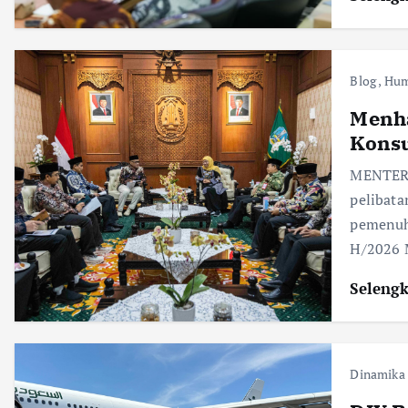
Blog
,
Hum
Menh
Konsu
MENTERI
pelibat
pemenuh
H/2026 
Seleng
Dinamika