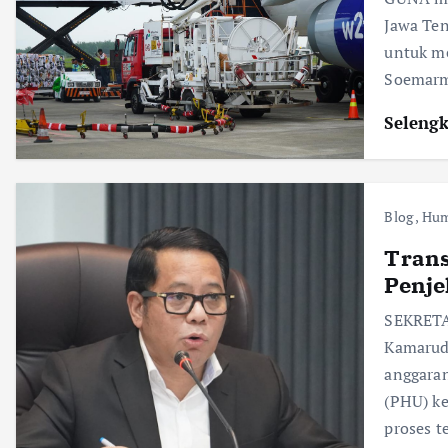
Jawa Te
untuk m
Soemarm
Seleng
Blog
,
Hum
Trans
Penj
SEKRETA
Kamarud
anggaran
(PHU) k
proses t