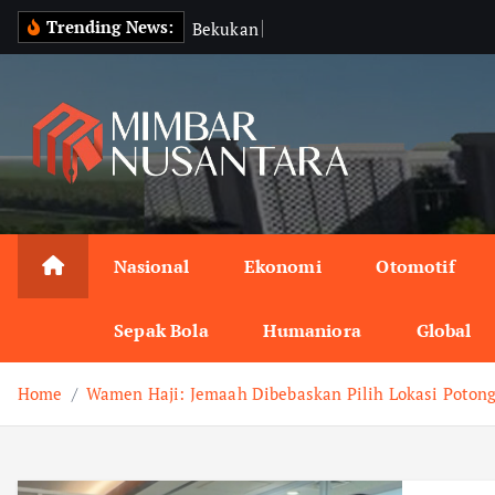
S
Trending News:
B
e
k
u
k
a
n
I
z
i
n
V
i
d
e
o
k
i
p
t
o
c
o
n
Nasional
Ekonomi
Otomotif
t
e
Sepak Bola
Humaniora
Global
n
t
Home
Wamen Haji: Jemaah Dibebaskan Pilih Lokasi Poton