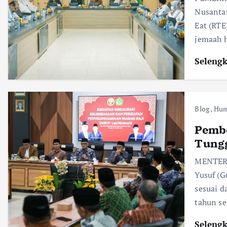
Nusantar
Eat (RTE
jemaah 
Seleng
Blog
,
Hum
Pembe
Tung
MENTERI
Yusuf (G
sesuai d
tahun s
Seleng