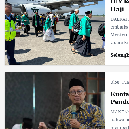
DIY R
Haji
DAERAH I
embarkas
Menteri
Udara E
Seleng
Blog
,
Hum
Kuota
Pend
MANTAN 
bahwa pe
mempert