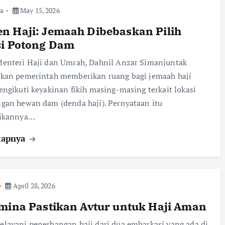
a
May 15, 2026
 Haji: Jemaah Dibebaskan Pilih
i Potong Dam
enteri Haji dan Umrah, Dahnil Anzar Simanjuntak
kan pemerintah memberikan ruang bagi jemaah haji
ngikuti keyakinan fikih masing-masing terkait lokasi
an hewan dam (denda haji). Pernyataan itu
ikannya…
kapnya
April 28, 2026
mina Pastikan Avtur untuk Haji Aman
ayani penerbangan haji dari dua embarkasi yang ada di