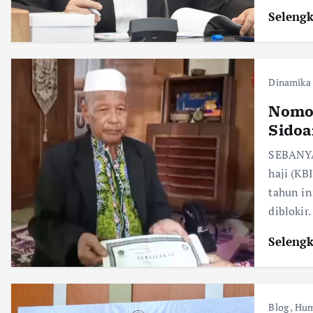
Seleng
Dinamika
Nomor
Sidoa
SEBANYA
haji (KB
tahun in
diblokir
Seleng
Blog
,
Hum