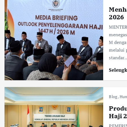
Menha
2026
MENTERI
menegas
M denga
melalui
standar
Seleng
Blog
,
Hum
Produ
Haji 
PEMERIN