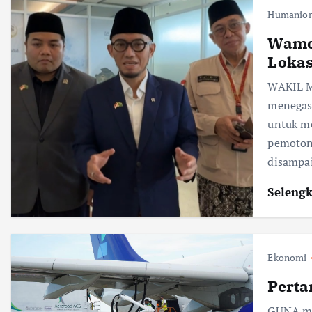
Humanior
Wamen
Lokas
WAKIL M
menegas
untuk me
pemotong
disampa
Seleng
Ekonomi
Perta
GUNA mel