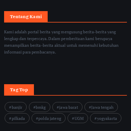
Tentang Kami
Kami adalah portal berita yang mengusung berita-berita yang
lengkap dan terpercaya. Dalam pemberitaan kami berupaya
menampilkan berita-berita aktual untuk memenuhi kebutuhan
informasi para pembacanya.
Tag Top
banjir
bmkg
jawa barat
Jawa tengah
pilkada
polda jateng
UGM
yogyakarta