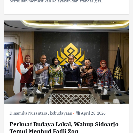
bertujuan memastikan kelayakan dan standar gizi…
Dinamika Nusantara
,
kebudayaan
April 28, 2026
Perkuat Budaya Lokal, Wabup Sidoarjo
Temui Menbud Fadli Zon