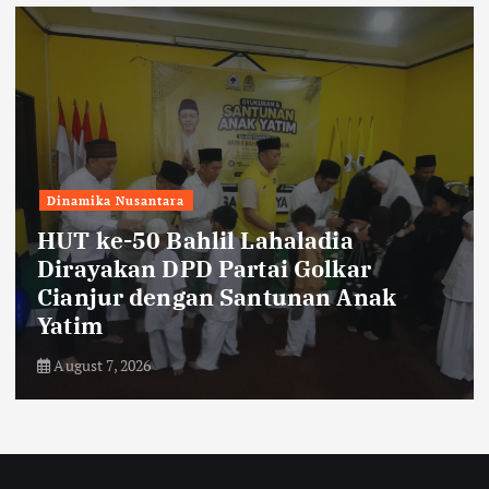
g
i
n
a
Dinamika Nusantara
t
HUT ke-50 Bahlil Lahaladia
Dirayakan DPD Partai Golkar
i
Cianjur dengan Santunan Anak
Yatim
o
August 7, 2026
n