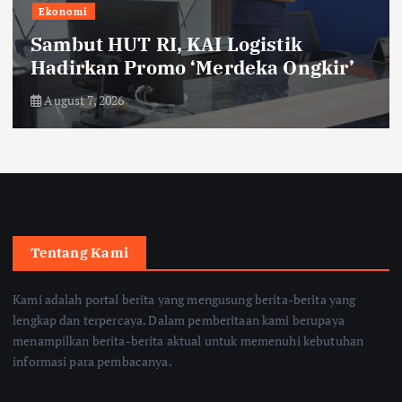
Ekonomi
Sambut HUT RI, KAI Logistik
Hadirkan Promo ‘Merdeka Ongkir’
August 7, 2026
Tentang Kami
Kami adalah portal berita yang mengusung berita-berita yang
lengkap dan terpercaya. Dalam pemberitaan kami berupaya
menampilkan berita-berita aktual untuk memenuhi kebutuhan
informasi para pembacanya.