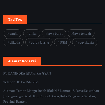
Tag Top
banjir
bmkg
jawa barat
Jawa tengah
pilkada
polda jateng
UGM
yogyakarta
Alamat Redaksi
PT DANINDRA EKAWIRA GYAN
Telepon: 0815-164-3835
Alamat: Taman Mangu Indah Blok H 8 Nomor 18, Desa/Kelurahan
Jurangmangu Barat, Kec. Pondok Aren, Kota Tangerang Selatan,
Provinsi Banten