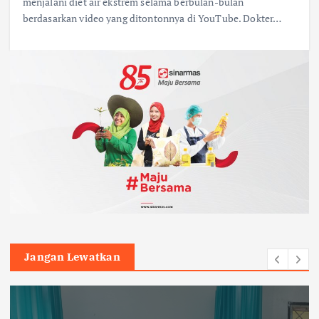
menjalani diet air ekstrem selama berbulan-bulan
berdasarkan video yang ditontonnya di YouTube. Dokter…
Jangan Lewatkan