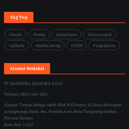
Tag Top
banjir
bmkg
jawa barat
Jawa tengah
pilkada
polda jateng
UGM
yogyakarta
Alamat Redaksi
PT DANINDRA EKAWIRA GYAN
Telepon: 0815-164-3835
Alamat: Taman Mangu Indah Blok H 8 Nomor 18, Desa/Kelurahan
Jurangmangu Barat, Kec. Pondok Aren, Kota Tangerang Selatan,
Provinsi Banten
Kode Pos: 15223