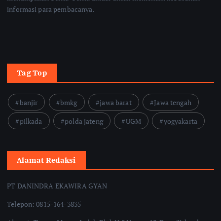
informasi para pembacanya.
Tag Top
banjir
bmkg
jawa barat
Jawa tengah
pilkada
polda jateng
UGM
yogyakarta
Alamat Redaksi
PT DANINDRA EKAWIRA GYAN
Telepon: 0815-164-3835