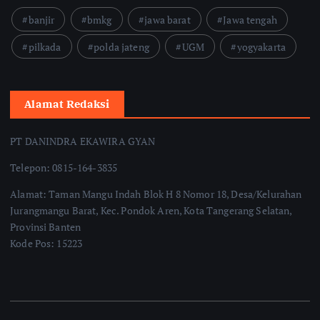
banjir
bmkg
jawa barat
Jawa tengah
pilkada
polda jateng
UGM
yogyakarta
Alamat Redaksi
PT DANINDRA EKAWIRA GYAN
Telepon: 0815-164-3835
Alamat: Taman Mangu Indah Blok H 8 Nomor 18, Desa/Kelurahan
Jurangmangu Barat, Kec. Pondok Aren, Kota Tangerang Selatan,
Provinsi Banten
Kode Pos: 15223