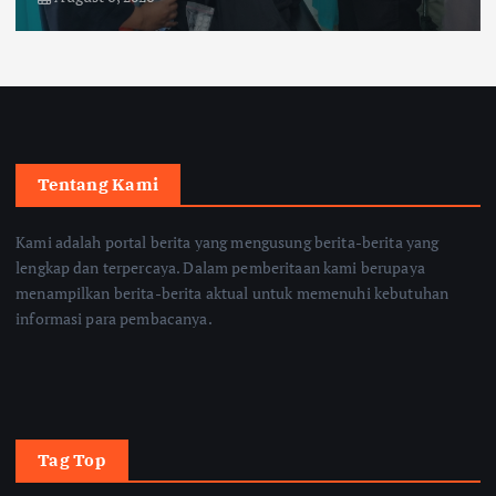
Tentang Kami
Kami adalah portal berita yang mengusung berita-berita yang
lengkap dan terpercaya. Dalam pemberitaan kami berupaya
menampilkan berita-berita aktual untuk memenuhi kebutuhan
informasi para pembacanya.
Tag Top