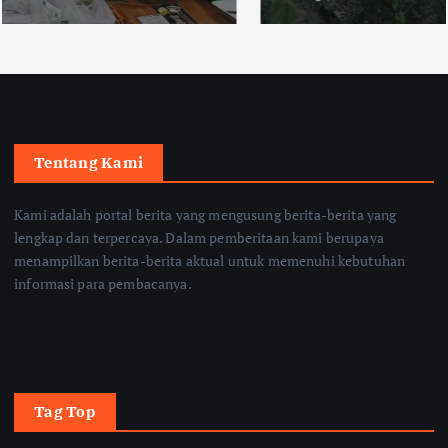
Tentang Kami
Kami adalah portal berita yang mengusung berita-berita yang
lengkap dan terpercaya. Dalam pemberitaan kami berupaya
menampilkan berita-berita aktual untuk memenuhi kebutuhan
informasi para pembacanya.
Tag Top