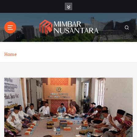
S
k
i
p
t
o
c
o
Home
n
t
e
n
t