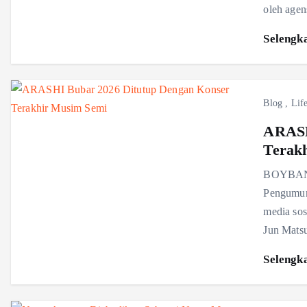
oleh agen
Selengk
Blog
,
Life
ARASH
Terak
BOYBAND 
Pengumum
media sos
Jun Mats
Selengk