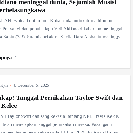
ldiano meninggal dunia, Sejumlah Musisi
Berbelasungkawa
AHI wainailaihi rojiun. Kabar duka untuk dunia hiburan
. Penyanyi dan penulis lagu Vidi Aldiano dikabarkan meninggal
a Sabtu (7/3). Suami dari aktris Sheila Dara Aisha itu meninggal
apnya
style
December 5, 2025
kap! Tanggal Pernikahan Taylor Swift dan
 Kelce
 Taylor Swift dan sang kekasih, bintang NFL Travis Kelce,
n telah menetapkan tanggal pernikahan mereka. Pasangan ini
kan menggelar pernikahan pada 13 Juni 2026 di Ocean House,