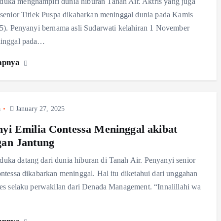
ka menghampiri dunia hiburan Tanah Air. Aktris yang juga
senior Titiek Puspa dikabarkan meninggal dunia pada Kamis
5). Penyanyi bernama asli Sudarwati kelahiran 1 November
inggal pada…
apnya
a
January 27, 2025
yi Emilia Contessa Meninggal akibat
gan Jantung
a datang dari dunia hiburan di Tanah Air. Penyanyi senior
ntessa dikabarkan meninggal. Hal itu diketahui dari unggahan
es selaku perwakilan dari Denada Management. “Innalillahi wa