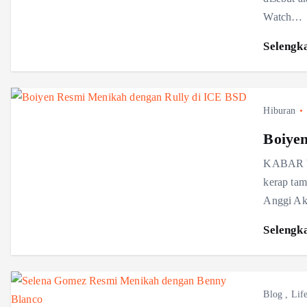
Watch…
Selengk
Hiburan
Boiye
KABAR ba
kerap tam
Anggi Ak
Selengk
Blog
,
Life