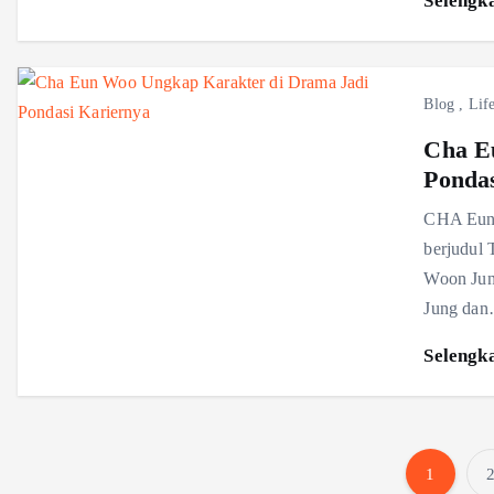
Selengk
Blog
,
Life
Cha E
Ponda
CHA Eun 
berjudul
Woon Jun
Jung da
Selengk
1