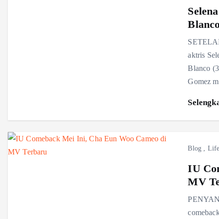
Selen
Blanc
SETELAH 
aktris Se
Blanco (3
Gomez me
Selengk
Blog
,
Life
IU Co
MV Te
PENYANYI
comeback 