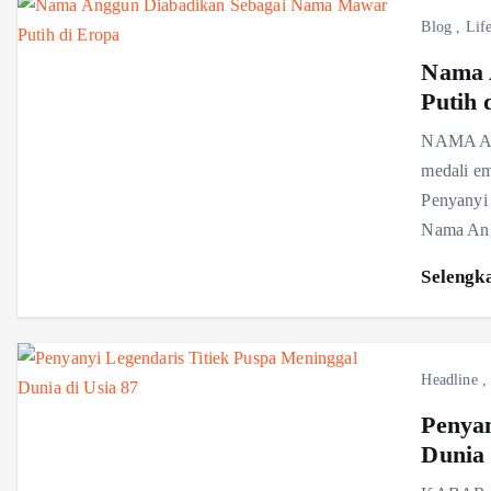
Blog
,
Life
Nama 
Putih 
NAMA Ang
medali em
Penyanyi 
Nama Ang
Selengk
Headline
Penyan
Dunia 