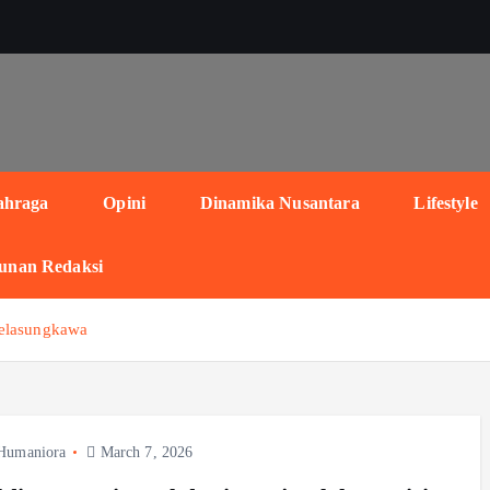
ahraga
Opini
Dinamika Nusantara
Lifestyle
unan Redaksi
belasungkawa
Humaniora
March 7, 2026