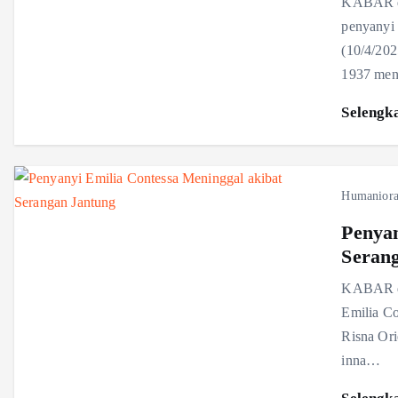
KABAR du
penyanyi 
(10/4/202
1937 men
Selengk
Humanior
Penyan
Seran
KABAR duk
Emilia Co
Risna Ori
inna…