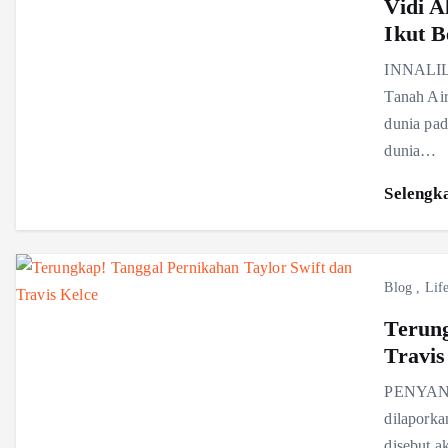
Vidi A
Ikut 
INNALILL
Tanah Air
dunia pad
dunia…
Selengk
Blog
,
Life
Terung
Travis
PENYANYI
dilaporka
disebut a