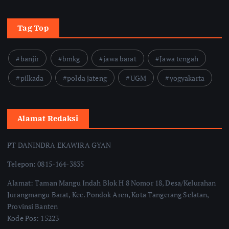
Tag Top
banjir
bmkg
jawa barat
Jawa tengah
pilkada
polda jateng
UGM
yogyakarta
Alamat Redaksi
PT DANINDRA EKAWIRA GYAN
Telepon: 0815-164-3835
Alamat: Taman Mangu Indah Blok H 8 Nomor 18, Desa/Kelurahan
Jurangmangu Barat, Kec. Pondok Aren, Kota Tangerang Selatan,
Provinsi Banten
Kode Pos: 15223