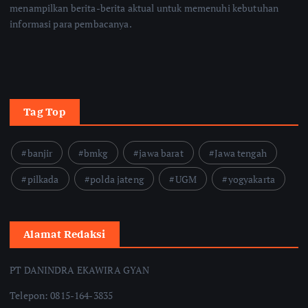
menampilkan berita-berita aktual untuk memenuhi kebutuhan
informasi para pembacanya.
Tag Top
banjir
bmkg
jawa barat
Jawa tengah
pilkada
polda jateng
UGM
yogyakarta
Alamat Redaksi
PT DANINDRA EKAWIRA GYAN
Telepon: 0815-164-3835