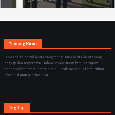
Tentang Kami
Kami adalah portal berita yang mengusung berita-berita yang
lengkap dan terpercaya. Dalam pemberitaan kami berupaya
menampilkan berita-berita aktual untuk memenuhi kebutuhan
informasi para pembacanya.
Tag Top