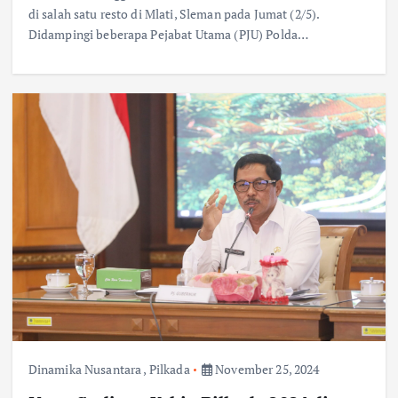
di salah satu resto di Mlati, Sleman pada Jumat (2/5).
Didampingi beberapa Pejabat Utama (PJU) Polda…
Dinamika Nusantara
,
Pilkada
November 25, 2024