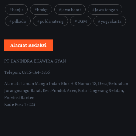
banjir
bmkg
jawa barat
Jawa tengah
pilkada
polda jateng
UGM
yogyakarta
Alamat Redaksi
PT DANINDRA EKAWIRA GYAN
Telepon: 0815-164-3835
Alamat: Taman Mangu Indah Blok H 8 Nomor 18, Desa/Kelurahan
Jurangmangu Barat, Kec. Pondok Aren, Kota Tangerang Selatan,
Provinsi Banten
Kode Pos: 15223