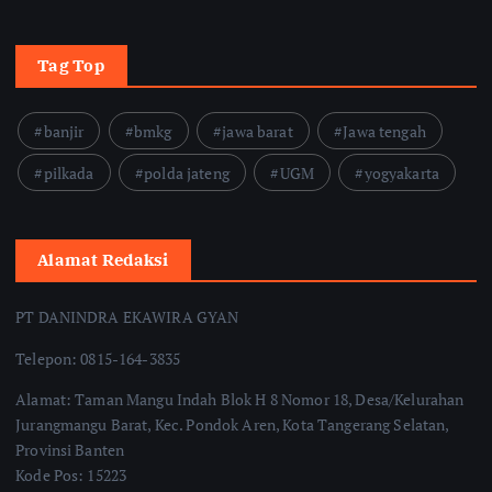
Tag Top
banjir
bmkg
jawa barat
Jawa tengah
pilkada
polda jateng
UGM
yogyakarta
Alamat Redaksi
PT DANINDRA EKAWIRA GYAN
Telepon: 0815-164-3835
Alamat: Taman Mangu Indah Blok H 8 Nomor 18, Desa/Kelurahan
Jurangmangu Barat, Kec. Pondok Aren, Kota Tangerang Selatan,
Provinsi Banten
Kode Pos: 15223