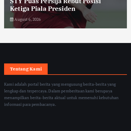
STY Puas Persija Rebut Posisi
Ketiga Piala Presiden
August 6, 2026
Tentang Kami
Kami adalah portal berita yang mengusung berita-berita yang
lengkap dan terpercaya. Dalam pemberitaan kami berupaya
menampilkan berita-berita aktual untuk memenuhi kebutuhan
informasi para pembacanya.