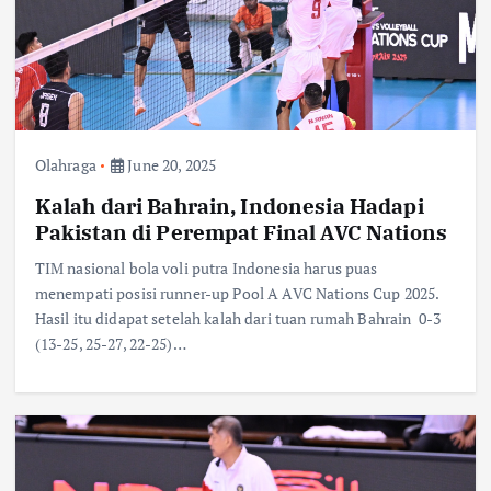
Olahraga
June 20, 2025
Kalah dari Bahrain, Indonesia Hadapi
Pakistan di Perempat Final AVC Nations
TIM nasional bola voli putra Indonesia harus puas
menempati posisi runner-up Pool A AVC Nations Cup 2025.
Hasil itu didapat setelah kalah dari tuan rumah Bahrain 0-3
(13-25, 25-27, 22-25)…