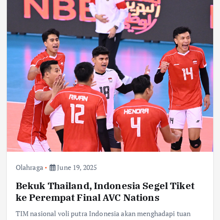
Olahraga
June 19, 2025
Bekuk Thailand, Indonesia Segel Tiket
ke Perempat Final AVC Nations
TIM nasional voli putra Indonesia akan menghadapi tuan