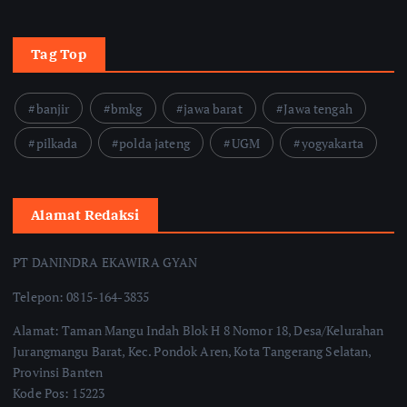
Tag Top
banjir
bmkg
jawa barat
Jawa tengah
pilkada
polda jateng
UGM
yogyakarta
Alamat Redaksi
PT DANINDRA EKAWIRA GYAN
Telepon: 0815-164-3835
Alamat: Taman Mangu Indah Blok H 8 Nomor 18, Desa/Kelurahan
Jurangmangu Barat, Kec. Pondok Aren, Kota Tangerang Selatan,
Provinsi Banten
Kode Pos: 15223