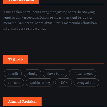
Kami adalah portal berita yang mengusung berita-berita yang
lengkap dan terpercaya. Dalam pemberitaan kami berupaya
menampilkan berita-berita aktual untuk memenuhi kebutuhan
informasi para pembacanya.
Tag Top
banjir
bmkg
jawa barat
Jawa tengah
pilkada
polda jateng
UGM
yogyakarta
Alamat Redaksi