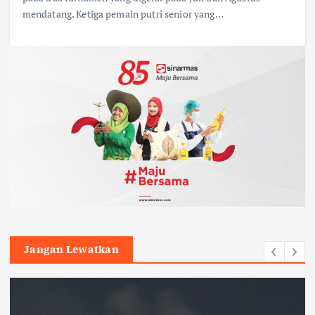
mendatang. Ketiga pemain putri senior yang…
Jangan Lewatkan