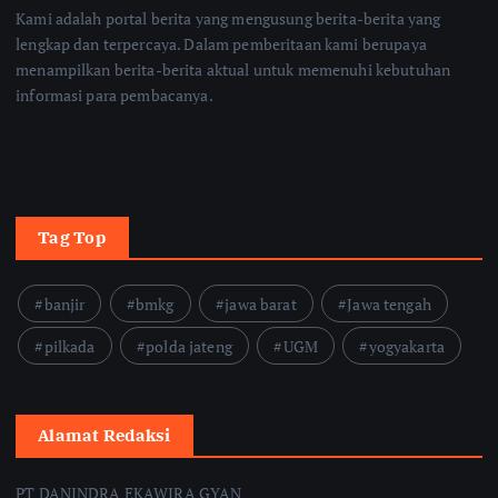
Kami adalah portal berita yang mengusung berita-berita yang
lengkap dan terpercaya. Dalam pemberitaan kami berupaya
menampilkan berita-berita aktual untuk memenuhi kebutuhan
informasi para pembacanya.
Tag Top
banjir
bmkg
jawa barat
Jawa tengah
pilkada
polda jateng
UGM
yogyakarta
Alamat Redaksi
PT DANINDRA EKAWIRA GYAN