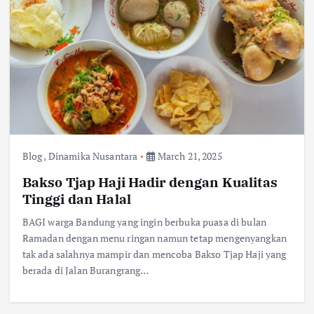
Blog
,
Dinamika Nusantara
March 21, 2025
Bakso Tjap Haji Hadir dengan Kualitas
Tinggi dan Halal
BAGI warga Bandung yang ingin berbuka puasa di bulan
Ramadan dengan menu ringan namun tetap mengenyangkan
tak ada salahnya mampir dan mencoba Bakso Tjap Haji yang
berada di Jalan Burangrang…