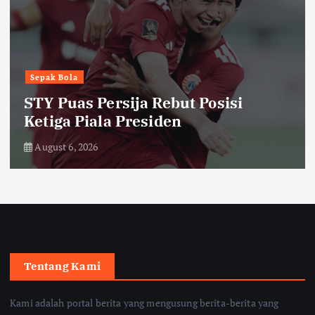
Headline
Humaniora
Kepala SPPG Jayapura Resmi
Dicopot usai Insiden Keracunan
Menu MBG
August 6, 2026
Tentang Kami
Kami adalah portal berita yang mengusung berita-berita yang