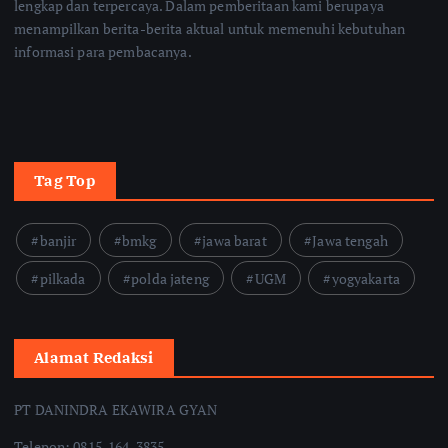
lengkap dan terpercaya. Dalam pemberitaan kami berupaya
menampilkan berita-berita aktual untuk memenuhi kebutuhan
informasi para pembacanya.
Tag Top
banjir
bmkg
jawa barat
Jawa tengah
pilkada
polda jateng
UGM
yogyakarta
Alamat Redaksi
PT DANINDRA EKAWIRA GYAN
Telepon: 0815-164-3835