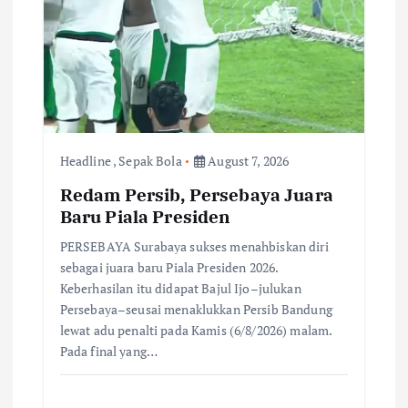
t
i
o
n
Headline
,
Sepak Bola
August 7, 2026
Redam Persib, Persebaya Juara
Baru Piala Presiden
PERSEBAYA Surabaya sukses menahbiskan diri
sebagai juara baru Piala Presiden 2026.
Keberhasilan itu didapat Bajul Ijo–julukan
Persebaya–seusai menaklukkan Persib Bandung
lewat adu penalti pada Kamis (6/8/2026) malam.
Pada final yang…