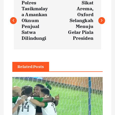
Polres
Sikat
o
Tasikmalay
Arema,
a Amankan
Oxford
s
Oknum
Selangkah
Penjual
Menuju
t
Satwa
Gelar Piala
Dilindungi
Presiden
n
a
Related Posts
v
i
g
a