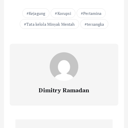
Kejagung
Korupsi
Pertamina
Tata kelola Minyak Mentah
tersangka
Dimitry Ramadan
P