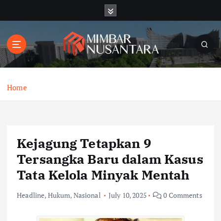
S
k
i
p
t
o
c
o
Home
n
t
e
n
Kejagung Tetapkan 9
t
Tersangka Baru dalam Kasus
Tata Kelola Minyak Mentah
Headline
,
Hukum
,
Nasional
July 10, 2025
0 Comments