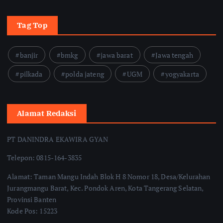
Tag Top
banjir
bmkg
jawa barat
Jawa tengah
pilkada
polda jateng
UGM
yogyakarta
Alamat Redaksi
PT DANINDRA EKAWIRA GYAN
Telepon: 0815-164-3835
Alamat: Taman Mangu Indah Blok H 8 Nomor 18, Desa/Kelurahan
Jurangmangu Barat, Kec. Pondok Aren, Kota Tangerang Selatan,
Provinsi Banten
Kode Pos: 15223