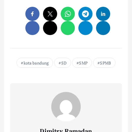
kota bandung
SD
SMP
SPMB
Dimitry Ramadan