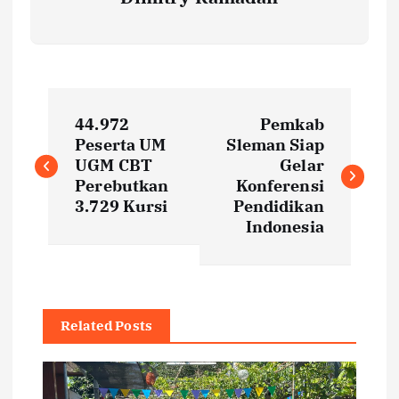
P
44.972
Pemkab
o
Peserta UM
Sleman Siap
UGM CBT
Gelar
s
Perebutkan
Konferensi
3.729 Kursi
Pendidikan
t
Indonesia
n
a
Related Posts
v