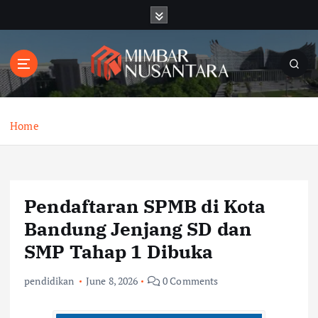
S
k
i
p
t
o
c
o
Home
n
t
e
n
Pendaftaran SPMB di Kota
t
Bandung Jenjang SD dan
SMP Tahap 1 Dibuka
pendidikan
June 8, 2026
0 Comments