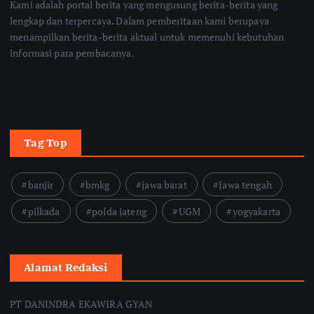
Kami adalah portal berita yang mengusung berita-berita yang
lengkap dan terpercaya. Dalam pemberitaan kami berupaya
menampilkan berita-berita aktual untuk memenuhi kebutuhan
informasi para pembacanya.
Tag Top
banjir
bmkg
jawa barat
Jawa tengah
pilkada
polda jateng
UGM
yogyakarta
Alamat Redaksi
PT DANINDRA EKAWIRA GYAN