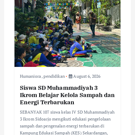
i
g
a
t
i
o
Humaniora
,
pendidikan
August 6, 2026
Siswa SD Muhammadiyah 3
n
Ikrom Belajar Kelola Sampah dan
Energi Terbarukan
SEBANYAK 107 siswa kelas IV SD Muhammadiyah
3 Ikrom Sidoarjo mengikuti edukasi pengelolaan
sampah dan pengenalan energi terbarukan di
Kampung Edukasi Sampah (KES) Sekardangan,