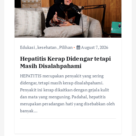
g
a
t
i
Edukasi
,
kesehatan
,
Pilihan
August 7, 2026
Hepatitis Kerap Didengar tetapi
o
Masih Disalahpahami
n
HEPATITIS merupakan penyakit yang sering
didengar, tetapi masih kerap disalahpahami.
Penyakit ini kerap dikaitkan dengan gejala kulit
dan mata yang menguning. Padahal, hepatitis
merupakan peradangan hati yang disebabkan oleh
banyak…