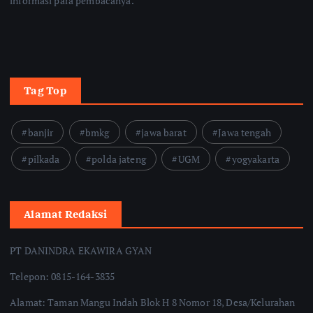
informasi para pembacanya.
Tag Top
banjir
bmkg
jawa barat
Jawa tengah
pilkada
polda jateng
UGM
yogyakarta
Alamat Redaksi
PT DANINDRA EKAWIRA GYAN
Telepon: 0815-164-3835
Alamat: Taman Mangu Indah Blok H 8 Nomor 18, Desa/Kelurahan