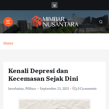
S
k
i
p
t
o
c
o
Home
n
t
e
n
Kenali Depresi dan
t
Kecemasan Sejak Dini
kesehatan
,
Pilihan
September 25, 2025
0 Comments