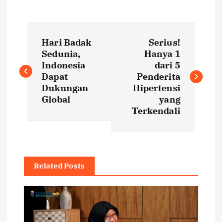
P
Hari Badak
Serius!
o
Sedunia,
Hanya 1
Indonesia
dari 5
s
Dapat
Penderita
Dukungan
Hipertensi
t
Global
yang
Terkendali
n
a
Related Posts
v
i