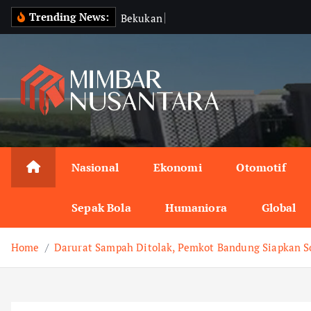
S
Trending News:
B
e
k
u
k
a
n
I
z
i
n
V
i
d
k
i
p
t
o
c
o
n
Nasional
Ekonomi
Otomotif
t
e
Sepak Bola
Humaniora
Global
n
t
Home
Darurat Sampah Ditolak, Pemkot Bandung Siapkan S