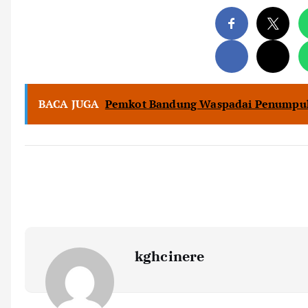
BACA JUGA
Pemkot Bandung Waspadai Penumpu
kghcinere