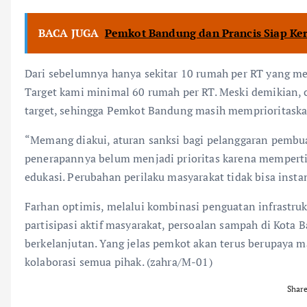
BACA JUGA
Pemkot Bandung dan Prancis Siap Ker
Dari sebelumnya hanya sekitar 10 rumah per RT yang m
Target kami minimal 60 rumah per RT. Meski demikian, c
target, sehingga Pemkot Bandung masih memprioritaska
“Memang diakui, aturan sanksi bagi pelanggaran pemb
penerapannya belum menjadi prioritas karena mempert
edukasi. Perubahan perilaku masyarakat tidak bisa instan
Farhan optimis, melalui kombinasi penguatan infrastruk
partisipasi aktif masyarakat, persoalan sampah di Kota 
berkelanjutan. Yang jelas pemkot akan terus berupaya
kolaborasi semua pihak. (zahra/M-01)
Shar