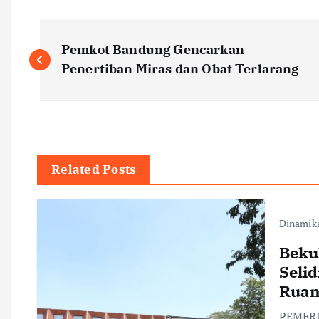
P
Pemkot Bandung Gencarkan
o
Penertiban Miras dan Obat Terlarang
s
t
Related Posts
n
Dinamik
a
Beku
v
Seli
Ruan
i
PEMERI