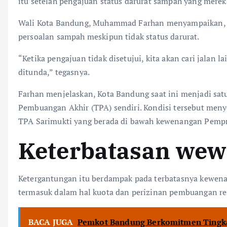
itu setelah pengajuan status darurat sampah yang merek
Wali Kota Bandung, Muhammad Farhan menyampaikan, 
persoalan sampah meskipun tidak status darurat.
“Ketika pengajuan tidak disetujui, kita akan cari jalan la
ditunda,” tegasnya.
Farhan menjelaskan, Kota Bandung saat ini menjadi satu
Pembuangan Akhir (TPA) sendiri. Kondisi tersebut me
TPA Sarimukti yang berada di bawah kewenangan Pempr
Keterbatasan we
Ketergantungan itu berdampak pada terbatasnya kewe
termasuk dalam hal kuota dan perizinan pembuangan re
BACA JUGA
Pemkot Bandung Berkomitmen Tingk