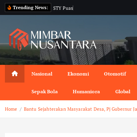
S
Trending News:
S
T
Y
P
u
a
s
P
e
r
s
i
j
a
k
i
p
t
o
c
o
n
Nasional
Ekonomi
Otomotif
t
e
Sepak Bola
Humaniora
Global
n
t
Home
Bantu Sejahterakan Masyarakat Desa, Pj Gubernur 