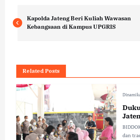
P
Kapolda Jateng Beri Kuliah Wawasan
o
Kebangsaan di Kampus UPGRIS
s
t
Related Posts
n
Dinamik
a
Duku
v
Jate
BIDDOK
i
dan tra