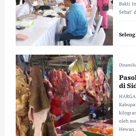
Bakti I
g
Sehat’ 
a
Selen
t
i
Dinamik
o
Paso
di S
n
HARGA d
Kabupat
kilogra
oleh m
Hewan