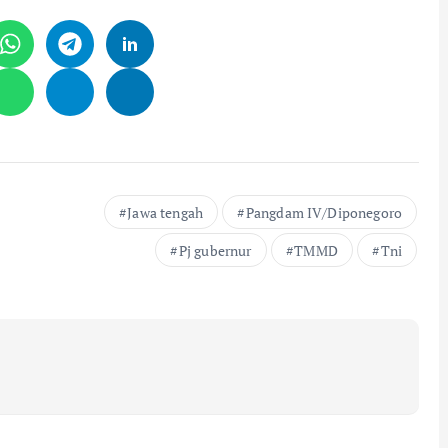
Jawa tengah
Pangdam IV/Diponegoro
Pj gubernur
TMMD
Tni