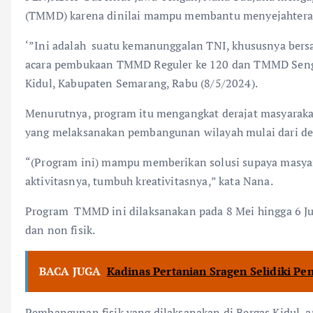
(TMMD) karena dinilai mampu membantu menyejahtera
‘”Ini adalah suatu kemanunggalan TNI, khususnya bersa
acara pembukaan TMMD Reguler ke 120 dan TMMD Sengku
Kidul, Kabupaten Semarang, Rabu (8/5/2024).
Menurutnya, program itu mengangkat derajat masyarakat
yang melaksanakan pembangunan wilayah mulai dari de
“(Program ini) mampu memberikan solusi supaya masya
aktivitasnya, tumbuh kreativitasnya,” kata Nana.
Program TMMD ini dilaksanakan pada 8 Mei hingga 6 Ju
dan non fisik.
BACA JUGA
Kadinas Pertanian Sragen Selidiki Pe
Pembangunan fisik yang dilaksanakan di Bergas Kidul, an