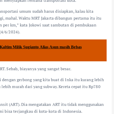
n menyiapkan rencana transportasi kota.
ransportasi umum sudah harus disiapkan, kalau kita
gi, mahal. Waktu MRT Jakarta dibangun pertama itu itu
iun per km,” kata Jokowi saat sambutan di pembukaan
(4/6/2024).
Kaltim Milik Sugianto Alias Asun masih Bebas
RT. Sebab, biayanya yang sangat besar.
i dengan gerbong yang kita buat di Inka itu kurang lebih
ru lebih murah dari yang subway. Kereta cepat itu Rp780
nsit (ART). Dia mengatakan ART itu tidak menggunakan
bisa terjangkau di kota-kota di Indonesia.