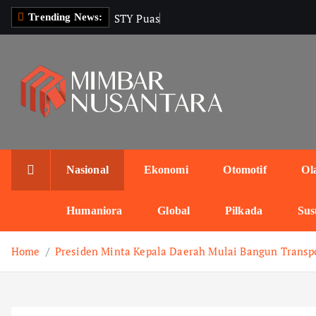
S
S
T
Y
P
u
a
s
P
e
r
s
i
j
Trending News:
k
i
p
t
o
c
o
n
Nasional
Ekonomi
Otomotif
Ol
t
e
Humaniora
Global
Pilkada
Sus
n
t
Home
Presiden Minta Kepala Daerah Mulai Bangun Transp