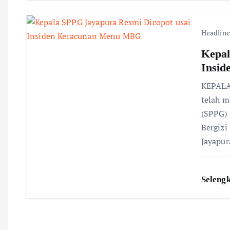
t
i
Headline
o
Kepal
Insi
n
KEPALA
telah m
(SPPG)
Bergizi
Jayapur
Seleng