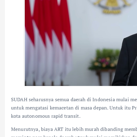
SUDAH seharusnya semua daerah di Indonesia mulai memi
untuk mengatasi kemacetan di masa depan. Untuk itu P
kota autonomous rapid transit.
Menurutnya, biaya ART itu lebih murah dibanding memba