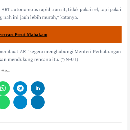
RT autonomous rapid transit, tidak pakai rel, tapi pakai
, nah ini jauh lebih murah,” katanya.
servasi Pesut Mahakam
a membuat ART segera menghubungi Menteri Perhubungan
kan mendukung rencana itu. (*/N-01)
e this…