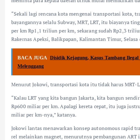
meminta para kepala daerah utnuk mulai memikirkan da
“Sekali lagi rencana kota mengenai transportasi kota, t
bayangannya selalu Subway, MRT, LRT, itu biayanya ting
per km Rp1,1 triliun per km, sekarang sudah Rp2,3 tril
Rakernas Apeksi, Balikpapan, Kalimantan Timur, Selasa 
BACA JUGA
Disidik Kejagung, Kasus Tambang Ilegal 
Melenggang
Menurut Jokowi, transportasi kota itu tidak harus MRT-L
“Kalau LRT yang kita bangun Jakarta, kita bangun sendir
Rp600 miliar per km. Apalagi kereta cepat, itu juga just
miliar per km-nya,” katanya.
Jokowi lantas menawarkan konsep autonomous rapid tra
rel melainkan magnet, menurutnya pembangunan ART ini 