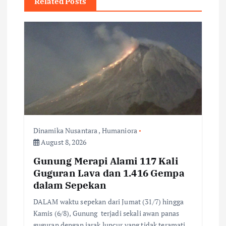
Related Posts
v
i
g
a
t
i
Dinamika Nusantara
,
Humaniora
August 8, 2026
o
Gunung Merapi Alami 117 Kali
Guguran Lava dan 1.416 Gempa
n
dalam Sepekan
DALAM waktu sepekan dari Jumat (31/7) hingga
Kamis (6/8), Gunung terjadi sekali awan panas
guguran dengan jarak luncur yang tidak teramati.