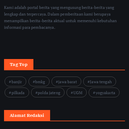
Kami adalah portal berita yang mengusung berita-berita yang
lengkap dan terpercaya. Dalam pemberitaan kami berupaya
menampilkan berita-berita aktual untuk memenuhi kebutuhan
informasi para pembacanya.
Tag Top
banjir
bmkg
jawa barat
Jawa tengah
pilkada
polda jateng
UGM
yogyakarta
Alamat Redaksi