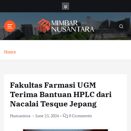
S
k
i
p
t
o
c
o
Home
n
t
e
n
Fakultas Farmasi UGM
t
Terima Bantuan HPLC dari
Nacalai Tesque Jepang
Humaniora
June 25, 2024
0 Comments