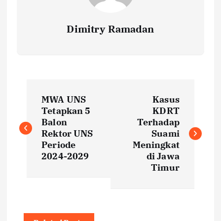
Dimitry Ramadan
P
MWA UNS
Kasus
o
Tetapkan 5
KDRT
Balon
Terhadap
s
Rektor UNS
Suami
Periode
Meningkat
t
2024-2029
di Jawa
Timur
n
a