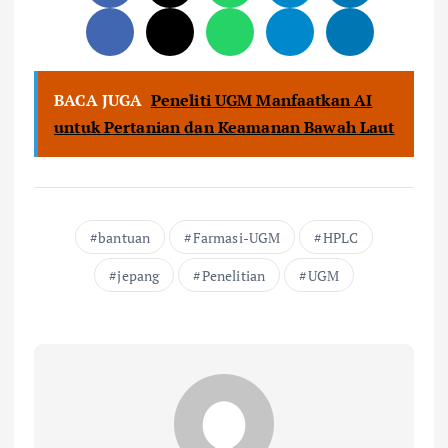
BACA JUGA
Peneliti UGM Manfaatkan AI
untuk Pertanian dan Keamanan Bawah Laut
bantuan
Farmasi-UGM
HPLC
jepang
Penelitian
UGM