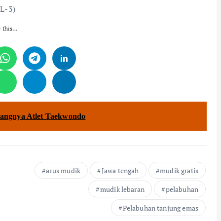
L-3)
e this…
dangnya Atlet Taekwondo
arus mudik
Jawa tengah
mudik gratis
mudik lebaran
pelabuhan
Pelabuhan tanjung emas