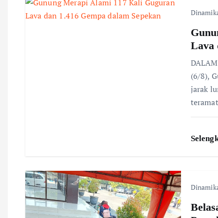
Dinamik
a
Gunun
v
Lava 
DALAM w
i
(6/8), 
jarak l
g
teramat
a
Seleng
t
i
Dinamik
o
Belas