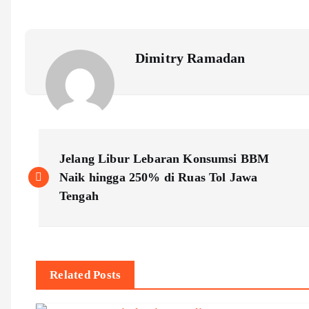
Dimitry Ramadan
P
Jelang Libur Lebaran Konsumsi BBM
o
Naik hingga 250% di Ruas Tol Jawa
Tengah
s
t
Related Posts
n