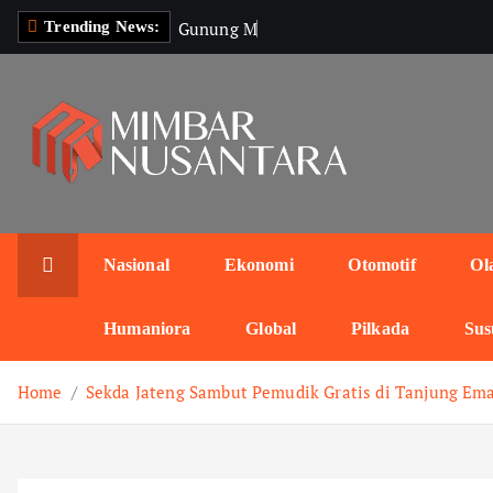
S
G
u
n
u
n
g
M
e
r
a
p
i
A
Trending News:
k
i
p
t
o
c
o
n
Nasional
Ekonomi
Otomotif
Ol
t
e
Humaniora
Global
Pilkada
Sus
n
t
Home
Sekda Jateng Sambut Pemudik Gratis di Tanjung Em