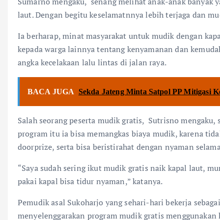
Sumarno mengaku, senang melihat anak-anak banyak ya
laut. Dengan begitu keselamatnnya lebih terjaga dan m
Ia berharap, minat masyarakat untuk mudik dengan kapal 
kepada warga lainnya tentang kenyamanan dan kemudah
angka kecelakaan lalu lintas di jalan raya.
BACA JUGA
Sekda Jateng Minta Satpol PP Mitigasi 
Salah seorang peserta mudik gratis, Sutrisno mengaku,
program itu ia bisa memangkas biaya mudik, karena tid
doorprize, serta bisa beristirahat dengan nyaman selama
“Saya sudah sering ikut mudik gratis naik kapal laut, 
pakai kapal bisa tidur nyaman,” katanya.
Pemudik asal Sukoharjo yang sehari-hari bekerja sebaga
menyelenggarakan program mudik gratis menggunakan k