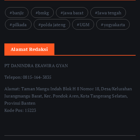
banjir
bmkg
jawa barat
Jawa tengah
pilkada
polda jateng
UGM
yogyakarta
Alamat Redaksi
PT DANINDRA EKAWIRA GYAN
Telepon: 0815-164-3835
Alamat: Taman Mangu Indah Blok H 8 Nomor 18, Desa/Kelurahan
Jurangmangu Barat, Kec. Pondok Aren, Kota Tangerang Selatan,
Provinsi Banten
Kode Pos: 15223