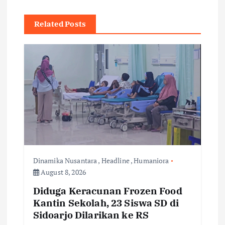
a
v
Related Posts
i
g
a
t
i
Dinamika Nusantara
,
Headline
,
Humaniora
o
August 8, 2026
Diduga Keracunan Frozen Food
n
Kantin Sekolah, 23 Siswa SD di
Sidoarjo Dilarikan ke RS