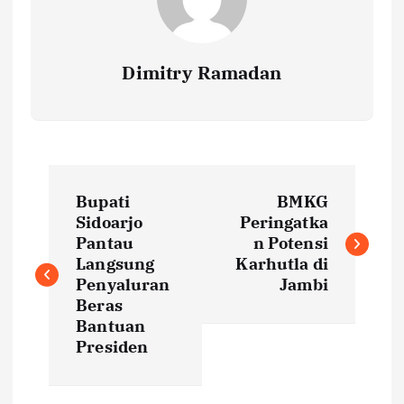
Dimitry Ramadan
P
Bupati
BMKG
o
Sidoarjo
Peringatka
Pantau
n Potensi
s
Langsung
Karhutla di
Penyaluran
Jambi
t
Beras
Bantuan
Presiden
n