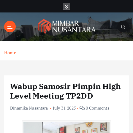
S
k
i
p
t
o
c
o
Home
n
t
e
n
Wabup Samosir Pimpin High
t
Level Meeting TP2DD
Dinamika Nusantara
July 31, 2025
0 Comments