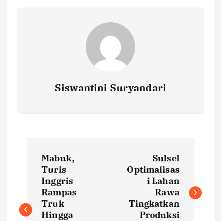
Siswantini Suryandari
P
Mabuk,
Sulsel
o
Turis
Optimalisas
Inggris
i Lahan
s
Rampas
Rawa
Truk
Tingkatkan
Hingga
Produksi