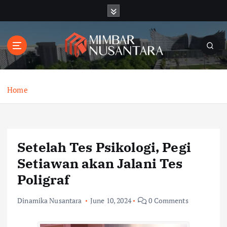
S
k
i
p
t
o
c
o
Home
n
t
e
n
Setelah Tes Psikologi, Pegi
t
Setiawan akan Jalani Tes
Poligraf
Dinamika Nusantara
June 10, 2024
0 Comments