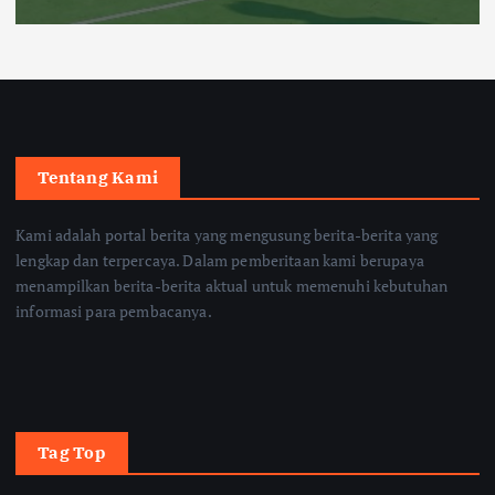
Tentang Kami
Kami adalah portal berita yang mengusung berita-berita yang
lengkap dan terpercaya. Dalam pemberitaan kami berupaya
menampilkan berita-berita aktual untuk memenuhi kebutuhan
informasi para pembacanya.
Tag Top