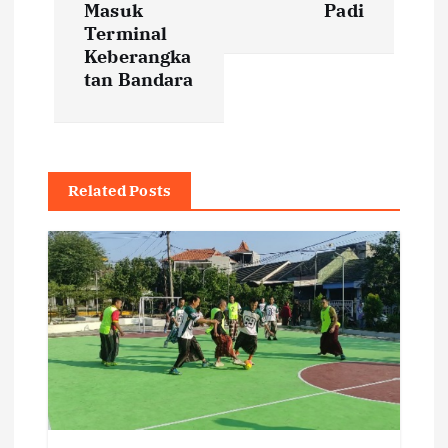
t
Masuk
Padi
Terminal
n
Keberangka
tan Bandara
a
v
i
Related Posts
g
a
t
i
o