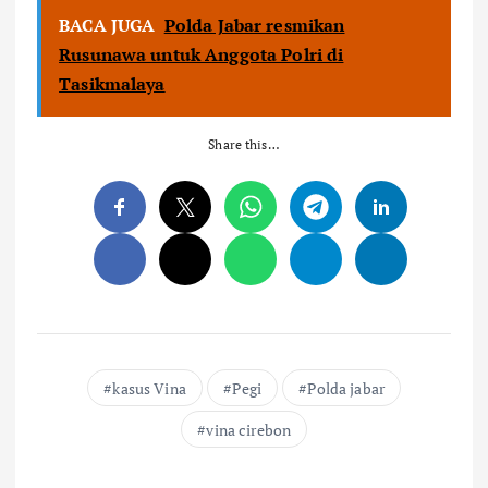
BACA JUGA
Polda Jabar resmikan
Rusunawa untuk Anggota Polri di
Tasikmalaya
Share this…
kasus Vina
Pegi
Polda jabar
vina cirebon