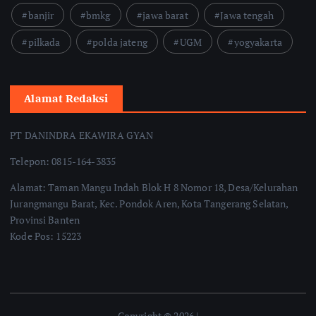
banjir
bmkg
jawa barat
Jawa tengah
pilkada
polda jateng
UGM
yogyakarta
Alamat Redaksi
PT DANINDRA EKAWIRA GYAN
Telepon: 0815-164-3835
Alamat: Taman Mangu Indah Blok H 8 Nomor 18, Desa/Kelurahan
Jurangmangu Barat, Kec. Pondok Aren, Kota Tangerang Selatan,
Provinsi Banten
Kode Pos: 15223
Copyright © 2026 |