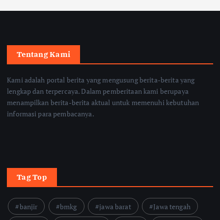
Tentang Kami
Kami adalah portal berita yang mengusung berita-berita yang
lengkap dan terpercaya. Dalam pemberitaan kami berupaya
menampilkan berita-berita aktual untuk memenuhi kebutuhan
informasi para pembacanya.
Tag Top
banjir
bmkg
jawa barat
Jawa tengah