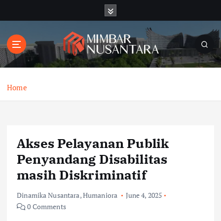
S
k
i
p
t
o
c
o
Home
n
t
e
n
Akses Pelayanan Publik
t
Penyandang Disabilitas
masih Diskriminatif
Dinamika Nusantara
,
Humaniora
June 4, 2025
0 Comments