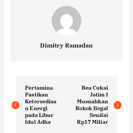
Dimitry Ramadan
P
Pertamina
Bea Cukai
o
Pastikan
Jatim I
Ketersediaa
Musnahkan
s
n Energi
Rokok Ilegal
pada Libur
Senilai
t
Idul Adha
Rp17 Miliar