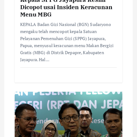
n
Dicopot usai Insiden Keracunan
Menu MBG
KEPALA Badan Gizi Nasional (BGN) Sudaryono
mengaku telah mencopot kepala Satuan
Pelayanan Pemenuhan Gizi (SPPG) Jayapura,
Papua, menyusul keracunan menu Makan Bergizi
Gratis (MBG) di Distrik Depapre, Kabupaten
Jayapura. Hal…