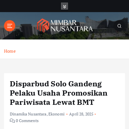
S
k
i
p
t
o
c
o
Home
n
t
e
n
Disparbud Solo Gandeng
t
Pelaku Usaha Promosikan
Pariwisata Lewat BMT
Dinamika Nusantara
,
Ekonomi
April 28, 2025
0 Comments