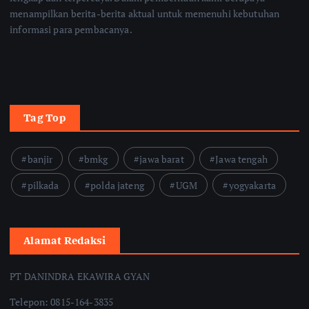
menampilkan berita-berita aktual untuk memenuhi kebutuhan
informasi para pembacanya.
Tag Top
banjir
bmkg
jawa barat
Jawa tengah
pilkada
polda jateng
UGM
yogyakarta
Alamat Redaksi
PT DANINDRA EKAWIRA GYAN
Telepon: 0815-164-3835