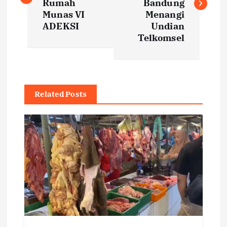
s
Rumah
Bandung
Munas VI
Menangi
t
ADEKSI
Undian
Telkomsel
n
a
Related Posts
v
i
g
a
t