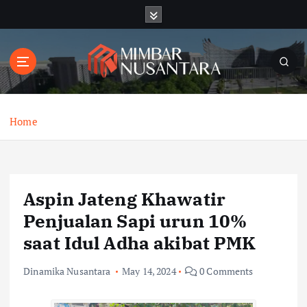
S
k
i
p
t
o
c
o
Home
n
t
e
n
Aspin Jateng Khawatir
t
Penjualan Sapi urun 10%
saat Idul Adha akibat PMK
Dinamika Nusantara
May 14, 2024
0 Comments