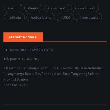
banjir
bmkg
jawa barat
Jawa tengah
pilkada
polda jateng
UGM
yogyakarta
Alamat Redaksi
PT DANINDRA EKAWIRA GYAN
Telepon: 0815-164-3835
Alamat: Taman Mangu Indah Blok H 8 Nomor 18, Desa/Kelurahan
Jurangmangu Barat, Kec. Pondok Aren, Kota Tangerang Selatan,
Provinsi Banten
Kode Pos: 15223