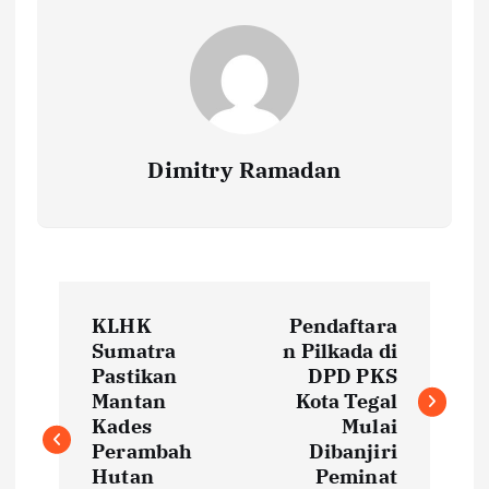
Dimitry Ramadan
P
KLHK
Pendaftara
o
Sumatra
n Pilkada di
Pastikan
DPD PKS
s
Mantan
Kota Tegal
Kades
Mulai
t
Perambah
Dibanjiri
Hutan
Peminat