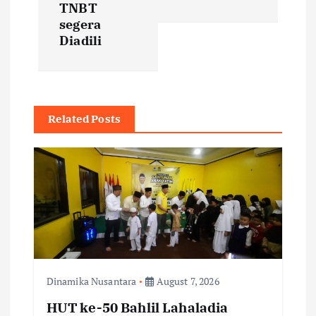
TNBT
n
segera
Diadili
a
v
i
Related Posts
g
a
t
i
Dinamika Nusantara
August 7, 2026
o
HUT ke-50 Bahlil Lahaladia