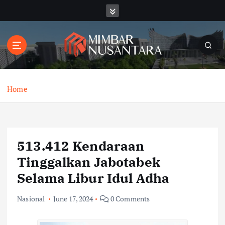
S
k
i
p
t
o
c
o
Home
n
t
e
n
513.412 Kendaraan
t
Tinggalkan Jabotabek
Selama Libur Idul Adha
Nasional
June 17, 2024
0 Comments