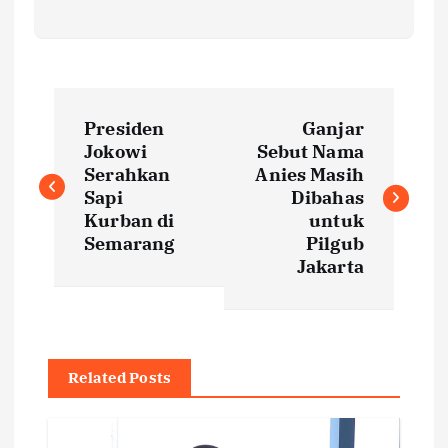
P
Presiden
Ganjar
o
Jokowi
Sebut Nama
Serahkan
Anies Masih
s
Sapi
Dibahas
Kurban di
untuk
t
Semarang
Pilgub
Jakarta
n
a
Related Posts
v