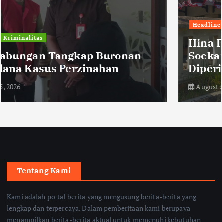
Headline
Humaniora
Hina Pasien BPJS, Pegawai RSUD Dr
Soekardjo Kota Tasikmalaya
Diperiksa
August 5, 2026
Tentang Kami
Kami adalah portal berita yang mengusung berita-berita yang
lengkap dan terpercaya. Dalam pemberitaan kami berupaya
menampilkan berita-berita aktual untuk memenuhi kebutuhan