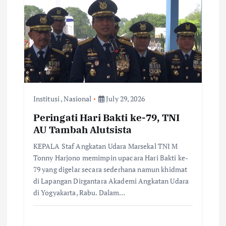
i
g
a
t
i
Institusi
,
Nasional
July 29, 2026
Peringati Hari Bakti ke-79, TNI
o
AU Tambah Alutsista
n
KEPALA Staf Angkatan Udara Marsekal TNI M
Tonny Harjono memimpin upacara Hari Bakti ke-
79 yang digelar secara sederhana namun khidmat
di Lapangan Dirgantara Akademi Angkatan Udara
di Yogyakarta, Rabu. Dalam…