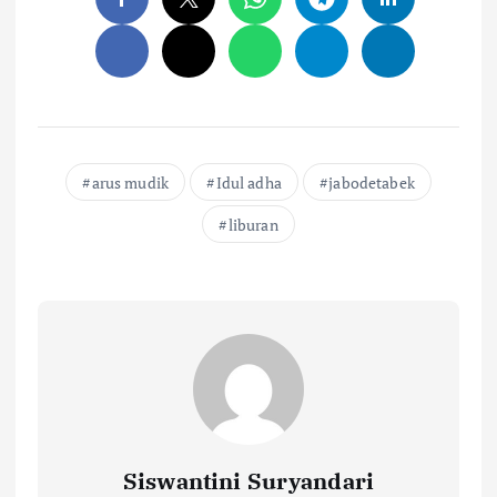
arus mudik
Idul adha
jabodetabek
liburan
Siswantini Suryandari