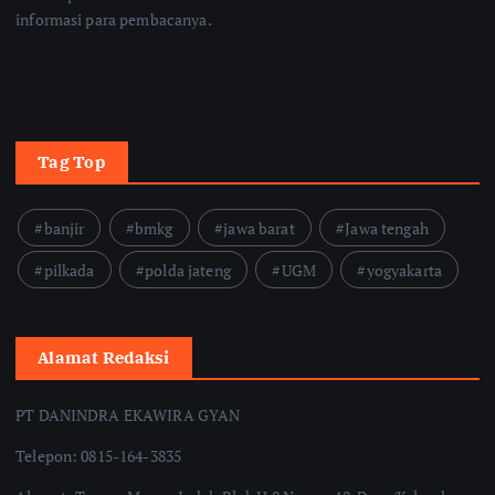
informasi para pembacanya.
Tag Top
banjir
bmkg
jawa barat
Jawa tengah
pilkada
polda jateng
UGM
yogyakarta
Alamat Redaksi
PT DANINDRA EKAWIRA GYAN
Telepon: 0815-164-3835