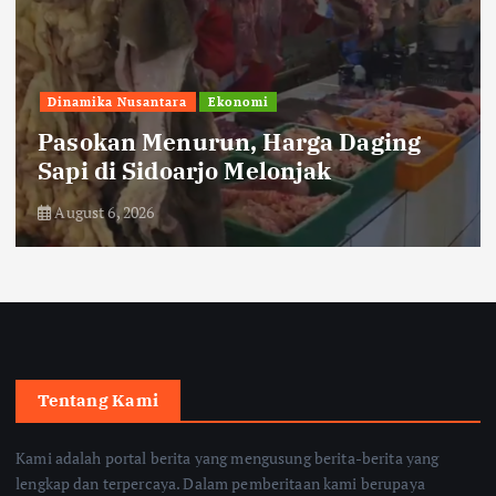
Humaniora
pendidikan
Siswa SD Muhammadi
arga Daging
Belajar Kelola Sampa
onjak
Terbarukan
August 6, 2026
Tentang Kami
Kami adalah portal berita yang mengusung berita-berita yang
lengkap dan terpercaya. Dalam pemberitaan kami berupaya