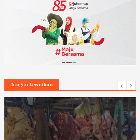
Jangan Lewatkan