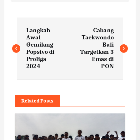
P
Langkah
Cabang
o
Awal
Taekwondo
Gemilang
Bali
s
Popsivo di
Targetkan 3
Proliga
Emas di
t
2024
PON
n
a
Related Posts
v
i