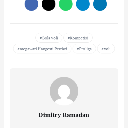
Bola voli
Kompetisi
megawati Hangesti Pertiwi
Proliga
voli
Dimitry Ramadan