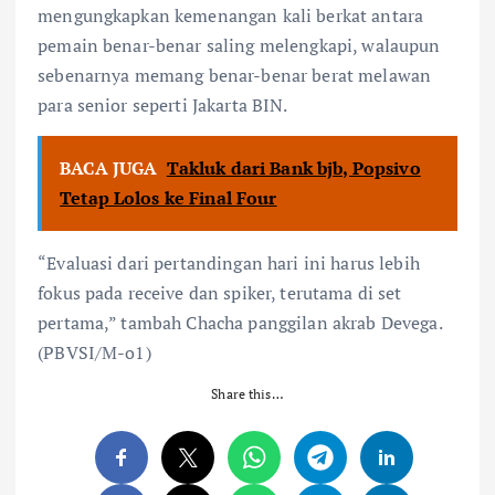
mengungkapkan kemenangan kali berkat antara
pemain benar-benar saling melengkapi, walaupun
sebenarnya memang benar-benar berat melawan
para senior seperti Jakarta BIN.
BACA JUGA
Takluk dari Bank bjb, Popsivo
Tetap Lolos ke Final Four
“Evaluasi dari pertandingan hari ini harus lebih
fokus pada receive dan spiker, terutama di set
pertama,” tambah Chacha panggilan akrab Devega.
(PBVSI/M-o1)
Share this…