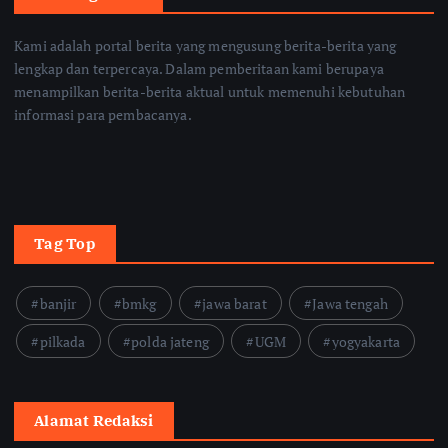
Kami adalah portal berita yang mengusung berita-berita yang
lengkap dan terpercaya. Dalam pemberitaan kami berupaya
menampilkan berita-berita aktual untuk memenuhi kebutuhan
informasi para pembacanya.
Tag Top
banjir
bmkg
jawa barat
Jawa tengah
pilkada
polda jateng
UGM
yogyakarta
Alamat Redaksi