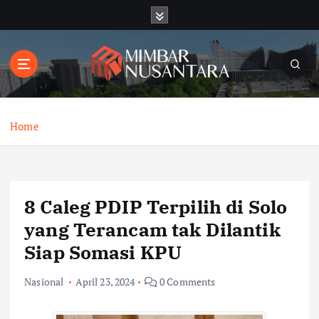
S
k
i
p
t
o
c
o
Home
n
t
e
n
8 Caleg PDIP Terpilih di Solo
t
yang Terancam tak Dilantik
Siap Somasi KPU
Nasional
April 23, 2024
0 Comments