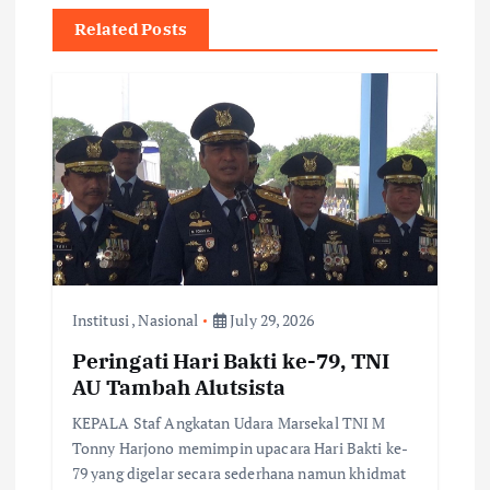
v
Related Posts
i
g
a
t
i
Institusi
,
Nasional
July 29, 2026
o
Peringati Hari Bakti ke-79, TNI
AU Tambah Alutsista
n
KEPALA Staf Angkatan Udara Marsekal TNI M
Tonny Harjono memimpin upacara Hari Bakti ke-
79 yang digelar secara sederhana namun khidmat