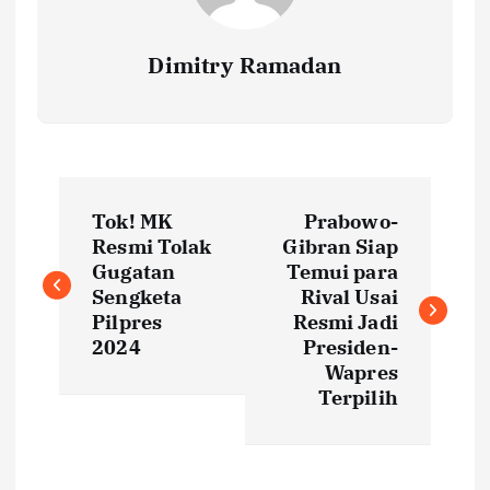
Dimitry Ramadan
P
Tok! MK
Prabowo-
o
Resmi Tolak
Gibran Siap
Gugatan
Temui para
s
Sengketa
Rival Usai
Pilpres
Resmi Jadi
t
2024
Presiden-
Wapres
Terpilih
n
a