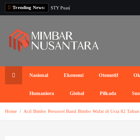
S
Trending News:
S
T
Y
P
u
a
s
P
e
r
s
i
k
i
p
t
o
c
o
n
Nasional
Ekonomi
Otomotif
Ol
t
e
Humaniora
Global
Pilkada
Sus
n
t
Home
Acil Bimbo Personel Band Bimbo Wafat di Usia 82 Tahun