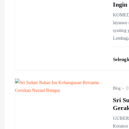
Ingin
v
KOMEDIA
layanan 
i
syuting 
Lembaga
g
a
Seleng
t
Blog
i
Sri S
o
Gerak
GUBERNU
n
Keraton