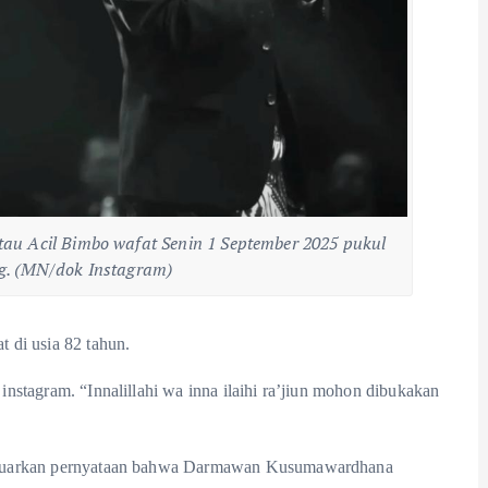
Acil Bimbo wafat Senin 1 September 2025 pukul
g. (MN/dok Instagram)
 di usia 82 tahun.
stagram. “Innalillahi wa inna ilaihi ra’jiun mohon dibukakan
geluarkan pernyataan bahwa Darmawan Kusumawardhana