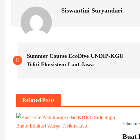
Siswantini Suryandari
P
Summer Course EcoDive UNDIP-KGU
o
Teliti Ekosistem Laut Jawa
s
t
Related Posts
n
Hiburan
a
Buat 