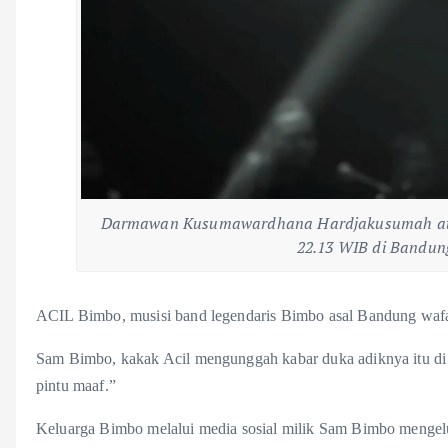
Darmawan Kusumawardhana Hardjakusumah atau 
22.13 WIB di Bandun
ACIL Bimbo, musisi band legendaris Bimbo asal Bandung wafat
Sam Bimbo, kakak Acil mengunggah kabar duka adiknya itu di in
pintu maaf.”
Keluarga Bimbo melalui media sosial milik Sam Bimbo men