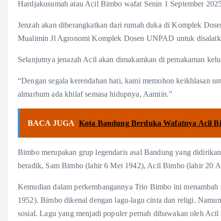
Hardjakusumah atau Acil Bimbo wafat Senin 1 September 202
Jenzah akan diberangkatkan dari rumah duka di Komplek Dos
Mualimin Jl Agronomi Komplek Dosen UNPAD untuk disalatk
Selanjutnya jenazah Acil akan dimakamkan di pemakaman kelua
“Dengan segala kerendahan hati, kami memohon keikhlasan u
almarhum ada khilaf semasa hidupnya, Aamiin.”
BACA JUGA
Kota Bandung Berduka Wafatnya Acil B
Bimbo merupakan grup legendaris asal Bandung yang didirikan 
beradik, Sam Bimbo (lahir 6 Mei 1942), Acil Bimbo (lahir 20 A
Kemudian dalam perkembangannya Trio Bimbo ini menambah pe
1952). Bimbo dikenal dengan lagu-lagu cinta dan religi. Namu
sosial. Lagu yang menjadi populer pernah dibawakan oleh Acil 