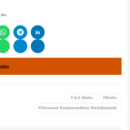
e this…
imbo
Acil Bimbo
Bimbo
Darmawan Kusumawardhana Hardjakusumah