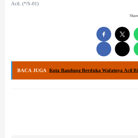
Acil. (*/S-01)
Shar
BACA JUGA
Kota Bandung Berduka Wafatnya Acil B