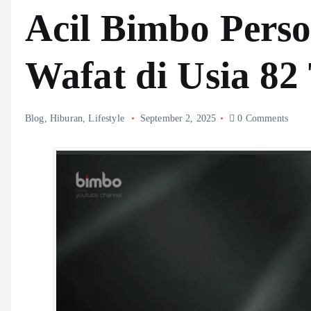
Acil Bimbo Pers
Wafat di Usia 82
Blog
,
Hiburan
,
Lifestyle
September 2, 2025
0 Comments