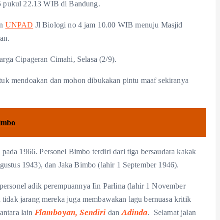
5 pukul 22.13 WIB di Bandung.
en
UNPAD
Jl Biologi no 4 jam 10.00 WIB menuju Masjid
an.
rga Cipageran Cimahi, Selasa (2/9).
ntuk mendoakan dan mohon dibukakan pintu maaf sekiranya
imbo
pada 1966. Personel Bimbo terdiri dari tiga bersaudara kakak
gustus 1943), dan Jaka Bimbo (lahir 1 September 1946).
rsonel adik perempuannya Iin Parlina (lahir 1 November
n tidak jarang mereka juga membawakan lagu bernuasa kritik
Flamboyan,
Sendiri
Adinda
antara lain
dan
. Selamat jalan