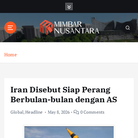
S
k
i
p
t
o
c
o
Home
n
t
e
n
Iran Disebut Siap Perang
t
Berbulan-bulan dengan AS
Global
,
Headline
May 8, 2026
0 Comments