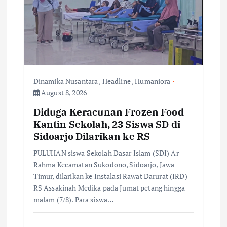
a
t
i
Dinamika Nusantara
,
Headline
,
Humaniora
o
August 8, 2026
Diduga Keracunan Frozen Food
n
Kantin Sekolah, 23 Siswa SD di
Sidoarjo Dilarikan ke RS
PULUHAN siswa Sekolah Dasar Islam (SDI) Ar
Rahma Kecamatan Sukodono, Sidoarjo, Jawa
Timur, dilarikan ke Instalasi Rawat Darurat (IRD)
RS Assakinah Medika pada Jumat petang hingga
malam (7/8). Para siswa…