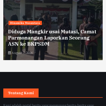
Edukasi
kesehatan
Pilihan
Hepatitis Kerap Didengar tetapi
Masih Disalahpahami
August 7, 2026
Tentang Kami
Kami adalah portal berita yang mengusung berita-berita yang