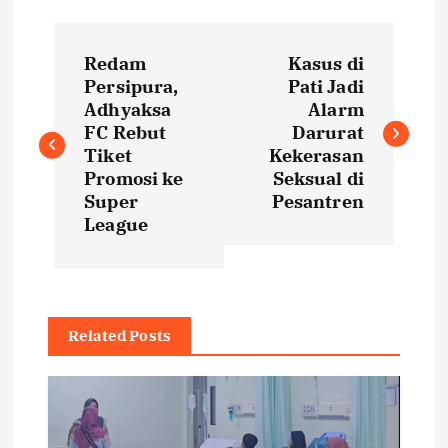
P
Redam
Kasus di
o
Persipura,
Pati Jadi
Adhyaksa
Alarm
s
FC Rebut
Darurat
Tiket
Kekerasan
t
Promosi ke
Seksual di
Super
Pesantren
League
n
a
v
Related Posts
i
g