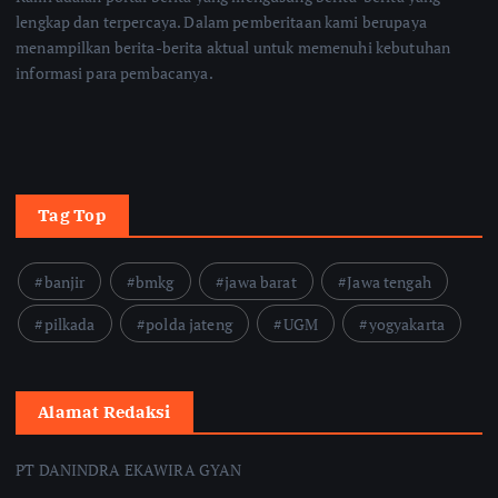
lengkap dan terpercaya. Dalam pemberitaan kami berupaya
menampilkan berita-berita aktual untuk memenuhi kebutuhan
informasi para pembacanya.
Tag Top
banjir
bmkg
jawa barat
Jawa tengah
pilkada
polda jateng
UGM
yogyakarta
Alamat Redaksi
PT DANINDRA EKAWIRA GYAN