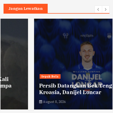
Jangan Lewatkan
Sepak Bola
Persib Datangkan Bek Tengah Asal
Kroasia, Danijel Loncar
August 8, 2026