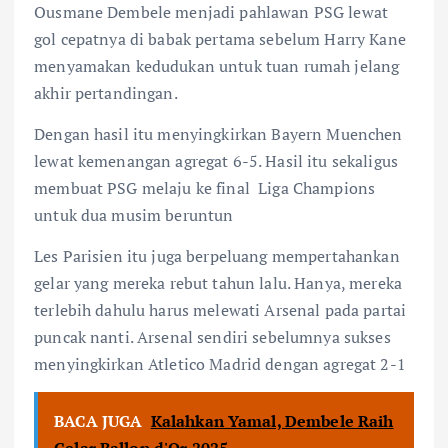
Ousmane Dembele menjadi pahlawan PSG lewat
gol cepatnya di babak pertama sebelum Harry Kane
menyamakan kedudukan untuk tuan rumah jelang
akhir pertandingan.
Dengan hasil itu menyingkirkan Bayern Muenchen
lewat kemenangan agregat 6-5. Hasil itu sekaligus
membuat PSG melaju ke final Liga Champions
untuk dua musim beruntun
Les Parisien itu juga berpeluang mempertahankan
gelar yang mereka rebut tahun lalu. Hanya, mereka
terlebih dahulu harus melewati Arsenal pada partai
puncak nanti. Arsenal sendiri sebelumnya sukses
menyingkirkan Atletico Madrid dengan agregat 2-1
BACA JUGA
Kalahkan Yamal, Dembele Raih
Gelar Ballon d'Or 2025