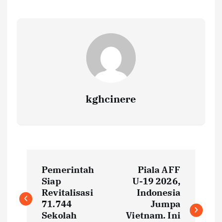
kghcinere
P
Pemerintah
Piala AFF
o
Siap
U-19 2026,
Revitalisasi
Indonesia
s
71.744
Jumpa
Sekolah
Vietnam. Ini