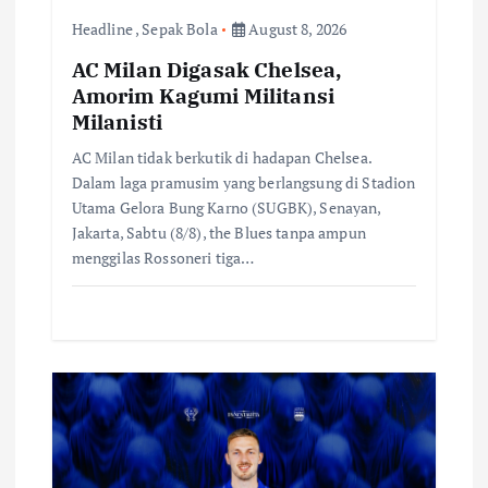
o
Headline
,
Sepak Bola
August 8, 2026
n
AC Milan Digasak Chelsea,
Amorim Kagumi Militansi
Milanisti
AC Milan tidak berkutik di hadapan Chelsea.
Dalam laga pramusim yang berlangsung di Stadion
Utama Gelora Bung Karno (SUGBK), Senayan,
Jakarta, Sabtu (8/8), the Blues tanpa ampun
menggilas Rossoneri tiga…