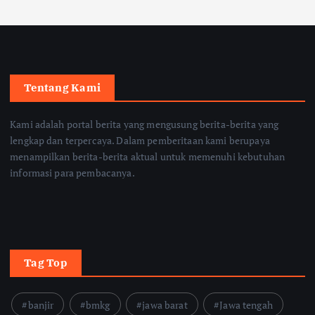
Tentang Kami
Kami adalah portal berita yang mengusung berita-berita yang
lengkap dan terpercaya. Dalam pemberitaan kami berupaya
menampilkan berita-berita aktual untuk memenuhi kebutuhan
informasi para pembacanya.
Tag Top
banjir
bmkg
jawa barat
Jawa tengah