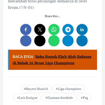
menambah tensi persaingan keduanya di level
Eropa. (*/N-01)
Share this…
BACA JUGA
Baku Bunuh Klub-klub Raksasa
di Babak 16 Besar Liga Champions
Bayern Munich
Liga champions
Luis Enrique
Ousman dembele
Psg